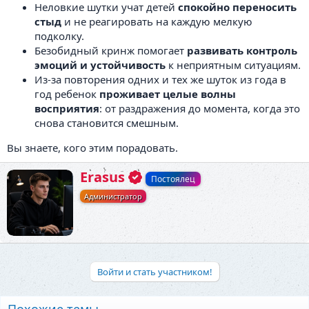
Неловкие шутки учат детей
спокойно переносить
стыд
и не реагировать на каждую мелкую
подколку.
Безобидный кринж помогает
развивать контроль
эмоций и устойчивость
к неприятным ситуациям.
Из-за повторения одних и тех же шуток из года в
год ребенок
проживает целые волны
восприятия
: от раздражения до момента, когда это
снова становится смешным.
Вы знаете, кого этим порадовать.
А
Erasus
Постоялец
в
Администратор
т
о
р
Войти и стать участником!