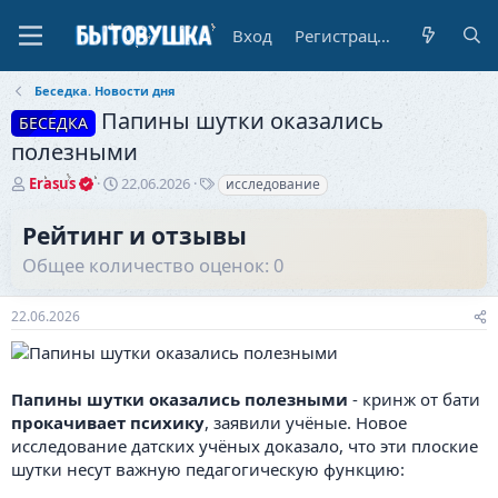
Вход
Регистрация
Беседка. Новости дня
Папины шутки оказались
БЕСЕДКА
полезными
А
Д
Т
Erasus
22.06.2026
исследование
в
а
е
т
т
г
Рейтинг и отзывы
о
а
и
Общее количество оценок: 0
р
н
т
а
е
ч
22.06.2026
м
а
ы
л
а
Папины шутки оказались полезными
- кринж от бати
прокачивает психику
, заявили учёные. Новое
исследование датских учёных доказало, что эти плоские
шутки несут важную педагогическую функцию: