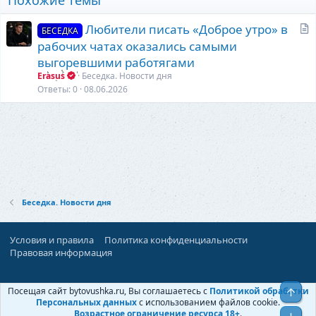
Похожие темы
С
Любители писать «Доброе утро» в
БЕСЕДКА
т
рабочих чатах оказались самыми
а
выгоревшими работягами
т
Erasus
Беседка. Новости дня
ь
Ответы
0
08.06.2026
я
Беседка. Новости дня
Условия и правила
Политика конфиденциальности
Правовая информация
При поддержке:
«Ностальгист»
Посещая сайт bytovushka.ru, Вы соглашаетесь с
Политикой обработки
Верх
©
Бытовушка
, 2025-
2026
Персональных данных
с использованием файлов cookie.
Возрастное ограничение ресурса 18+
.