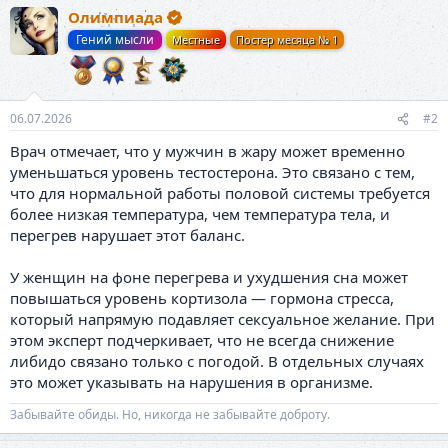
а
Олимпиада
к
ц
Гений мысли
Местные
Постер месяца № 1
и
и
:
06.07.2026
#2
Врач отмечает, что у мужчин в жару может временно
уменьшаться уровень тестостерона. Это связано с тем,
что для нормальной работы половой системы требуется
более низкая температура, чем температура тела, и
перегрев нарушает этот баланс.
У женщин на фоне перегрева и ухудшения сна может
повышаться уровень кортизола — гормона стресса,
который напрямую подавляет сексуальное желание. При
этом эксперт подчеркивает, что не всегда снижение
либидо связано только с погодой. В отдельных случаях
это может указывать на нарушения в организме.
Забывайте обиды. Но, никогда не забывайте доброту.