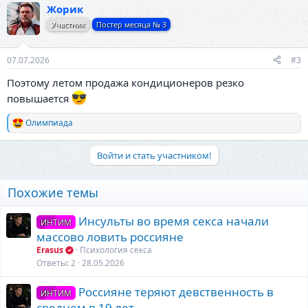
Жорик
Участник
Постер месяца № 3
07.07.2026
#3
Поэтому летом продажа кондиционеров резко
повышается
Олимпиада
Р
е
а
Войти и стать участником!
к
ц
и
Похожие темы
и
:
Инсульты во время секса начали
ИНТИМ
массово ловить россияне
Erasus
Психология секса
Ответы
2
28.05.2026
Россияне теряют девственность в
ИНТИМ
среднем в 19 лет