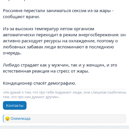
Россияне перестали заниматься сексом из-за жары -
сообщают врачи.
Из-за высоких температур летом организм
автоматически переходит в режим энергосбережения: он
активно расходует ресурсы на охлаждение, поэтому о
любовных забавах люди вспоминают в последнюю
очередь.
Либидо страдает как у мужчин, так и у женщин, и это
естественная реакция на стресс от жары.
Кондиционер спасёт демографию.
«Не думай о том, что про тебя подумают люди, они слишком озабочены
тем, что про них думают другие».
Контакты
Олимпиада
Р
е