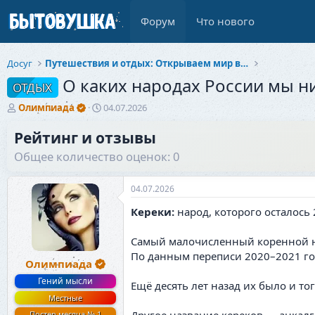
Форум
Что нового
Досуг
Путешествия и отдых: Открываем мир вместе
О каких народах России мы н
ОТДЫХ
А
Д
Олимпиада
04.07.2026
в
а
т
т
Рейтинг и отзывы
о
а
Общее количество оценок: 0
р
н
т
а
е
ч
04.07.2026
м
а
ы
л
Кереки:
народ, которого осталось
а
Самый малочисленный коренной н
По данным переписи 2020–2021 год
Олимпиада
Гений мысли
Ещё десять лет назад их было и т
Местные
Постер месяца № 1