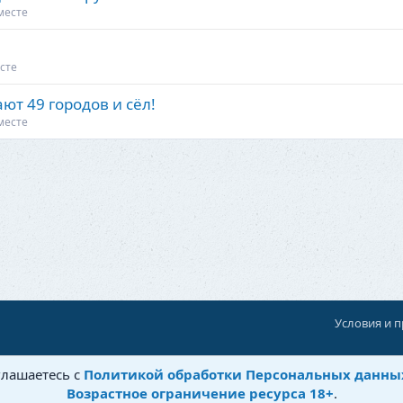
месте
сте
ют 49 городов и сёл!
месте
Условия и 
При поддержке:
«Территория Дискуссий»
глашаетесь с
Политикой обработки Персональных данны
©
Бытовушка
, 2025-
2026
Возрастное ограничение ресурса 18+
.