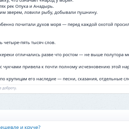
кку, что означает «народ у моря».
тях рек Опука и Анадырь.
им зверем, ловили рыбу, добывали пушнину.
бенно почитали духов моря — перед каждой охотой просили
 четыре-пять тысяч слов.
ереки отличались разве что ростом — не выше полутора м
 чукчами привела к почти полному исчезновению этой наро
о крупицам его наследие — песни, сказания, отдельные сл
е доброту.
дешевле и круче?