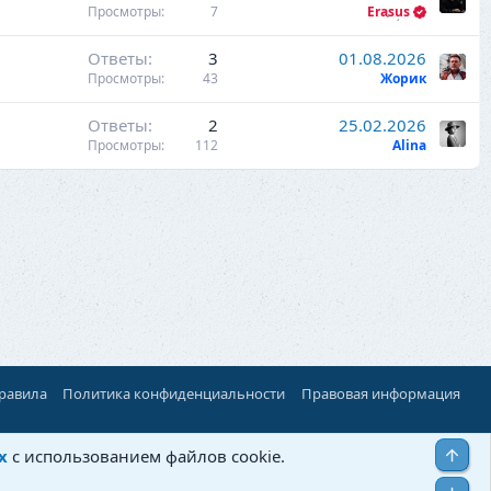
а
Просмотры
7
Erasus
к
Ответы
3
01.08.2026
р
Просмотры
43
Жорик
е
п
Ответы
2
25.02.2026
л
Просмотры
112
Alina
е
н
о
правила
Политика конфиденциальности
Правовая информация
Верх
х
с использованием файлов cookie.