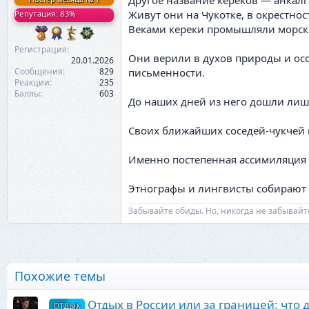
Другое название кереков — анкалга
Живут они на Чукотке, в окрестнос
Репутация: 83%
Веками кереки промышляли морск
Регистрация
Они верили в духов природы и осо
20.01.2026
Сообщения
829
письменности.
Реакции
235
Баллы
603
До наших дней из него дошли лишь
Своих ближайших соседей-чукчей к
Именно постепенная ассимиляция с
Этнографы и лингвисты собирают п
Забывайте обиды. Но, никогда не забывайт
Похожие темы
Отдых в России или за границей: что 
ОТДЫХ