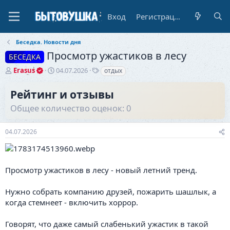
Вход
Регистрация
Беседка. Новости дня
Просмотр ужастиков в лесу
БЕСЕДКА
А
Д
Т
Erasus
04.07.2026
отдых
в
а
е
т
т
г
Рейтинг и отзывы
о
а
и
Общее количество оценок: 0
р
н
т
а
е
ч
04.07.2026
м
а
ы
л
а
Просмотр ужастиков в лесу - новый летний тренд.
Нужно собрать компанию друзей, пожарить шашлык, а
когда стемнеет - включить хоррор.
Говорят, что даже самый слабенький ужастик в такой