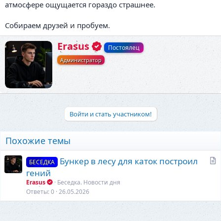
атмосфере ощущается гораздо страшнее.
Собираем друзей и пробуем.
А
Erasus
Постоялец
в
Администратор
т
о
р
Войти и стать участником!
Похожие темы
С
Бункер в лесу для каток построил
БЕСЕДКА
т
гений
а
Erasus
Беседка. Новости дня
т
Ответы
0
26.05.2026
ь
я