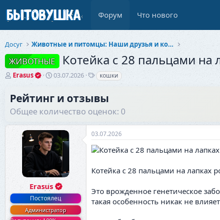
Форум
Что нового
Досуг
Животные и питомцы: Наши друзья и компаньоны
Котейка с 28 пальцами на 
ЖИВОТНЫЕ
А
Д
Т
Erasus
03.07.2026
кошки
в
а
е
т
т
г
Рейтинг и отзывы
о
а
и
Общее количество оценок: 0
р
н
т
а
е
ч
03.07.2026
м
а
ы
л
а
Котейка с 28 пальцами на лапках р
Erasus
Это врожденное генетическое забол
Постоялец
такая особенность никак не влияет
Администратор