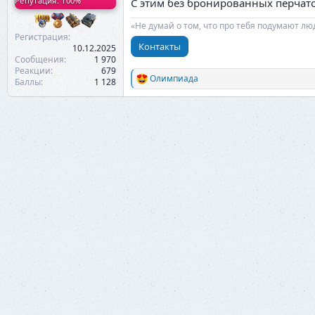
Репутация: 100%
С этим без бронированных перчато
«Не думай о том, что про тебя подумают лю
Регистрация
Контакты
10.12.2025
Сообщения
1 970
Реакции
679
Олимпиада
Баллы
1 128
Р
е
а
к
ц
и
и
: