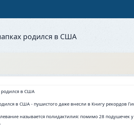
лапках родился в США
одился в США - пушистого даже внесли в Книгу рекордов Ги
евание называется полидактилия: помимо 28 подушечек у кот
.