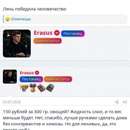
Лень победила человечество
Олимпиада
Р
е
а
А
Erasus
Постоялец
к
в
ц
Администратор
т
и
о
и
р
:
Erasus
Постоялец
Администратор
03.07.2026
#2
150 рублей за 300 гр. овощей? Жидкость слил, и то вес
меньше будет. Нет, спасибо, лучше ручками сделать дома
без консервантов и химозы. Но для ленивых, да, это
просто имба