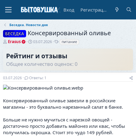
Вход
Регистрация
Беседка. Новости дня
Консервированный оливье
БЕСЕДКА
А
Д
Т
Erasus
03.07.2026
питание
в
а
е
т
т
г
Рейтинг и отзывы
о
а
и
Общее количество оценок: 0
р
н
т
а
е
ч
03.07.2026
Ответы: 1
м
а
ы
л
а
Консервированный оливье завезли в российские
магазины - это буквально нарезанный салат в банке.
Больше не нужно мучиться с нарезкой овощей -
достаточно просто добавить майонез или квас, чтобы
получилась окрошка. Стоит это чудо 149 рублей.