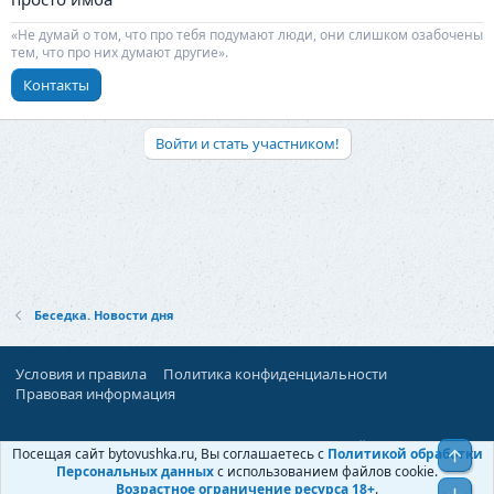
«Не думай о том, что про тебя подумают люди, они слишком озабочены
тем, что про них думают другие».
Контакты
Войти и стать участником!
Беседка. Новости дня
Условия и правила
Политика конфиденциальности
Правовая информация
При поддержке:
«Территория Дискуссий»
Посещая сайт bytovushka.ru, Вы соглашаетесь с
Политикой обработки
Верх
©
Бытовушка
, 2025-
2026
Персональных данных
с использованием файлов cookie.
Возрастное ограничение ресурса 18+
.
Низ