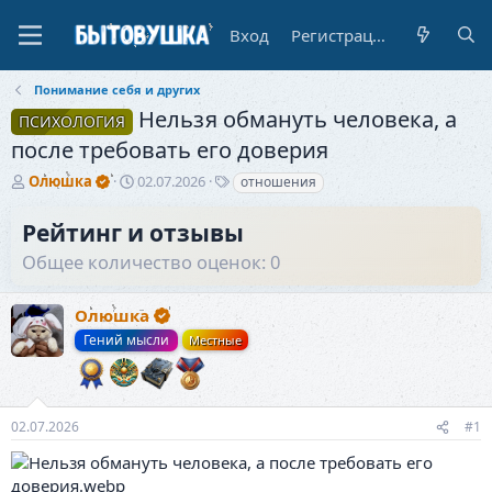
Вход
Регистрация
Понимание себя и других
Нельзя обмануть человека, а
ПСИХОЛОГИЯ
после требовать его доверия
А
Д
Т
Олюшка
02.07.2026
отношения
в
а
е
т
т
г
Рейтинг и отзывы
о
а
и
Общее количество оценок: 0
р
н
т
а
е
ч
Олюшка
м
а
ы
л
Гений мысли
Местные
а
02.07.2026
#1