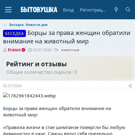
Вход
Регистрация
Беседка. Новости дня
Борцы за права женщин обратили
БЕСЕДКА
внимание на животный мир
А
Д
Т
Erasus
02.07.2026
животные
в
а
е
т
т
г
Рейтинг и отзывы
о
а
и
Общее количество оценок: 0
р
н
т
а
е
ч
02.07.2026
м
а
ы
л
а
Борцы за права женщин обратили внимание на
животный мир:
«Правила жизни в стае шимпанзе повергли бы любую
феминистку в ужас. Самцы ведут себя предельно