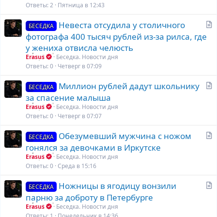
т
Ответы
2
Пятница в 12:43
ь
С
Невеста отсудила у столичного
я
БЕСЕДКА
т
фотографа 400 тысяч рублей из‑за рилса, где
а
у жениха отвисла челюсть
т
Erasus
Беседка. Новости дня
ь
Ответы
0
Четверг в 07:09
я
С
Миллион рублей дадут школьнику
БЕСЕДКА
т
за спасение малыша
а
Erasus
Беседка. Новости дня
т
Ответы
0
Четверг в 07:07
ь
С
Обезумевший мужчина с ножом
я
БЕСЕДКА
т
гонялся за девочками в Иркутске
а
Erasus
Беседка. Новости дня
т
Ответы
0
Среда в 15:16
ь
С
Ножницы в ягодицу вонзили
я
БЕСЕДКА
т
парню за доброту в Петербурге
а
Erasus
Беседка. Новости дня
т
Ответы
1
Понедельник в 14:36