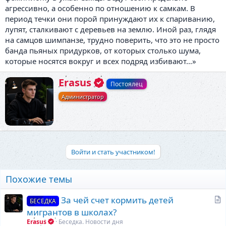
агрессивно, а особенно по отношению к самкам. В
период течки они порой принуждают их к спариванию,
лупят, сталкивают с деревьев на землю. Иной раз, глядя
на самцов шимпанзе, трудно поверить, что это не просто
банда пьяных придурков, от которых столько шума,
которые носятся вокруг и всех подряд избивают…»
А
Erasus
Постоялец
в
Администратор
т
о
р
Войти и стать участником!
Похожие темы
С
За чей счет кормить детей
БЕСЕДКА
т
мигрантов в школах?
а
Erasus
Беседка. Новости дня