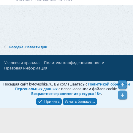
ь
я
Беседка. Новости дня
Условия и правила
Политика конфиденциальности
Правовая информация
При поддержке:
«Территория Дискуссий»
Посещая сайт bytovushka.ru, Вы соглашаетесь с
Политикой обработки
Верх
©
Бытовушка
, 2025-
2026
Персональных данных
с использованием файлов cookie.
Возрастное ограничение ресурса 18+
.
Низ
Принять
Узнать больше....