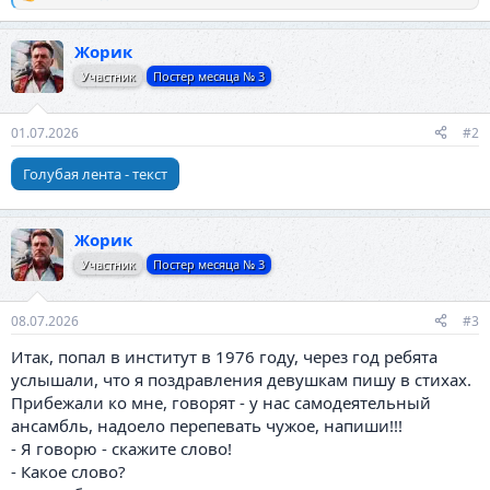
Р
е
а
Жорик
к
ц
Участник
Постер месяца № 3
и
и
:
01.07.2026
#2
Голубая лента - текст
Жорик
Участник
Постер месяца № 3
08.07.2026
#3
Итак, попал в институт в 1976 году, через год ребята
услышали, что я поздравления девушкам пишу в стихах.
Прибежали ко мне, говорят - у нас самодеятельный
ансамбль, надоело перепевать чужое, напиши!!!
- Я говорю - скажите слово!
- Какое слово?