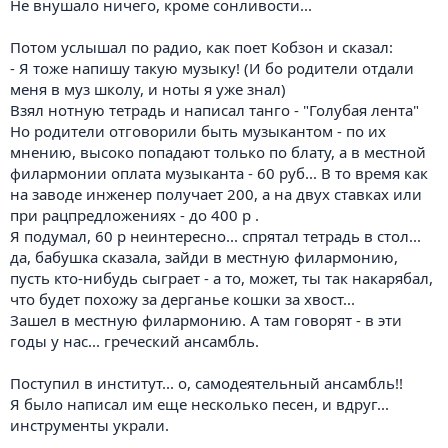
Не внушало ничего, кроме сонливости...
Потом услышал по радио, как поет Кобзон и сказал:
- Я тоже напишу такую музыку! (И бо родители отдали
меня в муз школу, и ноты я уже знал)
Взял нотную тетрадь и написал танго - "Голубая лента"
Но родители отговорили быть музыкантом - по их
мнению, высоко попадают только по блату, а в местной
филармонии оплата музыканта - 60 руб... В то время как
на заводе инженер получает 200, а на двух ставках или
при рацпредложениях - до 400 р .
Я подумал, 60 р неинтересно... спрятал тетрадь в стол...
да, бабушка сказала, зайди в местную филармонию,
пусть кто-нибудь сыграет - а то, может, ты так накарябал,
что будет похожу за дерганье кошки за хвост...
Зашел в местную филармонию. А там говорят - в эти
годы у нас... греческий ансамбль.
Поступил в институт... о, самодеятельный ансамбль!!
Я было написал им еще несколько песен, и вдруг...
инструменты украли.