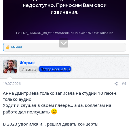
Амина
Р
е
а
Жорик
к
ц
Участник
Постер месяца № 3
и
и
:
19.07.2026
#4
Анна Дмитриева только записала на студии 10 песен,
только аудио.
Ходит и слушал в своем плеере... а да, коллегам на
работе дал полсушать
В 2023 уволился и... решил давать концерты.