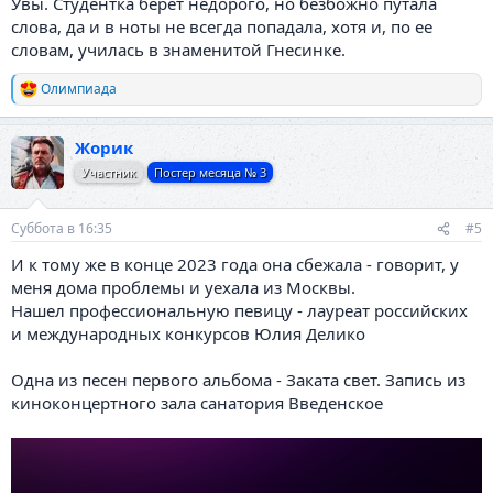
Увы. Студентка берет недорого, но безбожно путала
слова, да и в ноты не всегда попадала, хотя и, по ее
словам, училась в знаменитой Гнесинке.
Олимпиада
Р
е
а
Жорик
к
ц
Участник
Постер месяца № 3
и
и
:
Суббота в 16:35
#5
И к тому же в конце 2023 года она сбежала - говорит, у
меня дома проблемы и уехала из Москвы.
Нашел профессиональную певицу - лауреат российских
и международных конкурсов Юлия Делико
Одна из песен первого альбома - Заката свет. Запись из
киноконцертного зала санатория Введенское