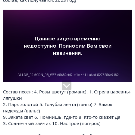
состав, как получается, 2023 год)
Состав песен: 4. Розы цветут (романс). 1. Стрела царевны-
лягушки
2. Парк золотой 5. Голубая лента (танго) 7. Замок
надежды (вальс)
9. Заката свет 6. Помнишь, где-то 8. Кто-то скажет Да
3. Солнечный зайчик 10. Нас трое (поп-рок)