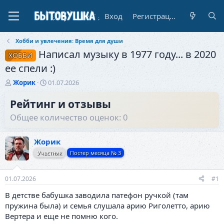
Вход
Регистрация
Хобби и увлечения: Время для души
Написал музыку в 1977 году... в 2020
ХОББИ
ее спели :)
А
Д
Жорик
01.07.2026
в
а
т
т
Рейтинг и отзывы
о
а
Общее количество оценок: 0
р
н
т
а
е
ч
Жорик
м
а
Участник
Постер месяца № 3
ы
л
а
01.07.2026
#1
В детстве бабушка заводила патефон ручкой (там
пружина была) и семья слушала арию Риголетто, арию
Вертера и еще не помню кого.