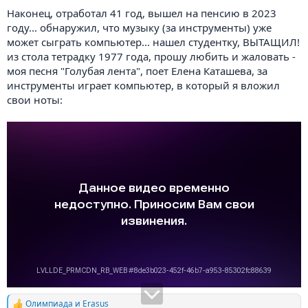
Наконец, отработал 41 год, вышел на пенсию в 2023
году... обнаружил, что музыку (за инструменты) уже
может сыграть компьютер... нашел студентку, ВЫТАЩИЛ!
из стола тетрадку 1977 года, прошу любить и жаловать -
моя песня "Голубая лента", поет Елена Каташева, за
инструменты играет компьютер, в который я вложил
свои ноты:
Олимпиада
и
Erasus