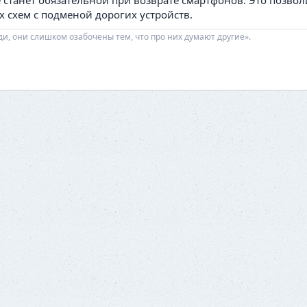
 станет обязательной при возврате смартфонов. Это позвол
 схем с подменой дорогих устройств.
ди, они слишком озабочены тем, что про них думают другие».