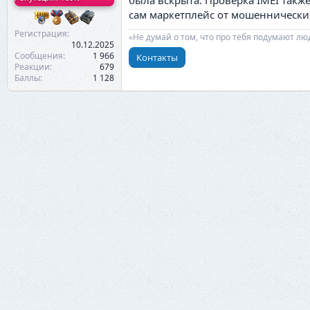
была вскрыта. Проверка IMEI также
сам маркетплейс от мошеннических
Регистрация
«Не думай о том, что про тебя подумают лю
10.12.2025
Сообщения
1 966
Контакты
Реакции
679
Баллы
1 128