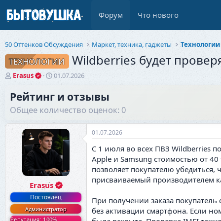
Форум
Что нового
50 Оттенков Обсуждения
Маркет, техника, гаджеты
Технологии
Wildberries будет провер
ТЕХНОЛОГИИ
А
Д
Erasus
01.07.2026
в
а
т
т
Рейтинг и отзывы
о
а
Общее количество оценок: 0
р
н
т
а
е
ч
01.07.2026
м
а
ы
л
С 1 июля во всех ПВЗ Wildberries 
а
Apple и Samsung стоимостью от 40
позволяет покупателю убедиться, 
присваиваемый производителем к
Erasus
Постоялец
При получении заказа покупатель 
Администратор
без активации смартфона. Если ном
Репутация: 100%