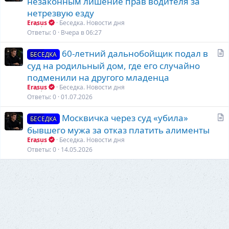
незаконным лишение прав водителя за
а
нетрезвую езду
т
Erasus
Беседка. Новости дня
ь
Ответы
0
Вчера в 06:27
я
С
60-летний дальнобойщик подал в
БЕСЕДКА
т
суд на родильный дом, где его случайно
а
подменили на другого младенца
т
Erasus
Беседка. Новости дня
ь
Ответы
0
01.07.2026
я
С
Москвичка через суд «убила»
БЕСЕДКА
т
бывшего мужа за отказ платить алименты
а
Erasus
Беседка. Новости дня
т
Ответы
0
14.05.2026
ь
я