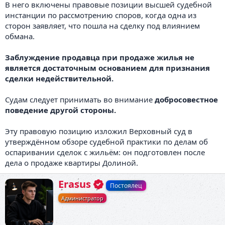
В него включены правовые позиции высшей судебной
инстанции по рассмотрению споров, когда одна из
сторон заявляет, что пошла на сделку под влиянием
обмана.
Заблуждение продавца при продаже жилья не
является достаточным основанием для признания
сделки недействительной.
Судам следует принимать во внимание
добросовестное
поведение другой стороны.
Эту правовую позицию изложил Верховный суд в
утверждённом обзоре судебной практики по делам об
оспаривании сделок с жильём: он подготовлен после
дела о продаже квартиры Долиной.
А
Erasus
Постоялец
в
Администратор
т
о
р