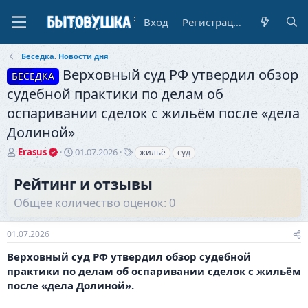
Вход
Регистрация
Беседка. Новости дня
Верховный суд РФ утвердил обзор
БЕСЕДКА
судебной практики по делам об
оспаривании сделок с жильём после «дела
Долиной»
А
Д
Т
Erasus
01.07.2026
жильё
суд
в
а
е
т
т
г
Рейтинг и отзывы
о
а
и
Общее количество оценок: 0
р
н
т
а
е
ч
01.07.2026
м
а
ы
л
Верховный суд РФ утвердил обзор судебной
а
практики по делам об оспаривании сделок с жильём
после «дела Долиной».