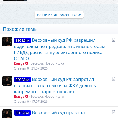
Войти и стать участником!
Похожие темы
С
Верховный суд РФ разрешил
БЕСЕДКА
т
водителям не предъявлять инспекторам
а
ГИБДД распечатку электронного полиса
т
ОСАГО
ь
Erasus
Беседка. Новости дня
я
Ответы
0
21.07.2026
С
Верховный суд РФ запретил
БЕСЕДКА
т
включать в платёжки за ЖКУ долги за
а
капремонт старше трёх лет
т
Erasus
Беседка. Новости дня
ь
Ответы
0
17.07.2026
я
С
Верховный суд признал
БЕСЕДКА
т