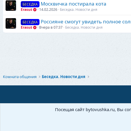
Москвичка постирала кота
БЕСЕДКА
Erasus
14.02.2026
Беседка. Новости дня
Россияне смогут увидеть полное со
БЕСЕДКА
Erasus
Вчера в 07:37
Беседка. Новости дня
Комната общения
Беседка. Новости дня
Посещая сайт bytovushka.ru, Вы со