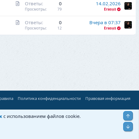
С
Ответы
0
14.02.2026
т
т
Просмотры
79
Erasus
ь
а
я
С
Ответы
0
Вчера в 07:37
т
т
Просмотры
12
Erasus
ь
а
я
т
ь
я
правила
Политика конфиденциальности
Правовая информация
Верх
х
с использованием файлов cookie.
Низ