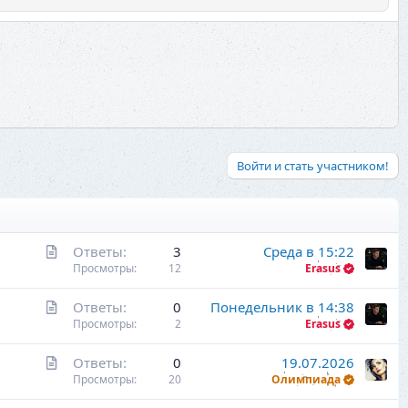
Войти и стать участником!
С
Ответы
3
Среда в 15:22
т
Просмотры
12
Erasus
а
С
Ответы
0
Понедельник в 14:38
т
т
Просмотры
2
Erasus
ь
а
я
С
Ответы
0
19.07.2026
т
т
Просмотры
20
Олимпиада
ь
а
я