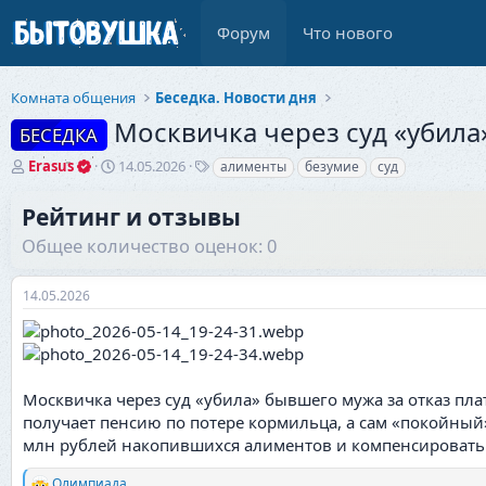
Форум
Что нового
Комната общения
Беседка. Новости дня
Москвичка через суд «убила
БЕСЕДКА
А
Д
Т
Erasus
14.05.2026
алименты
безумие
суд
в
а
е
т
т
г
Рейтинг и отзывы
о
а
и
Общее количество оценок: 0
р
н
т
а
е
ч
14.05.2026
м
а
ы
л
а
Москвичка через суд «убила» бывшего мужа за отказ пл
получает пенсию по потере кормильца, а сам «покойный
млн рублей накопившихся алиментов и компенсировать
Олимпиада