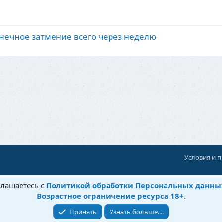
лнечное затмение всего через неделю
Условия и 
При поддержке:
«Территория Дискуссий»
глашаетесь с
Политикой обработки Персональных данны
©
Бытовушка
, 2025-
2026
Возрастное ограничение ресурса 18+
.
Принять
Узнать больше....