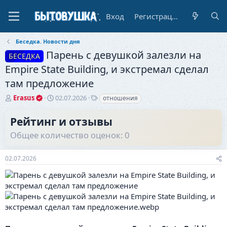
Вход
Регистрация
Беседка. Новости дня
Парень с девушкой залезли на
БЕСЕДКА
Empire State Building, и экстремал сделал
там предложение
А
Д
Т
Erasus
02.07.2026
отношения
в
а
е
т
т
г
Рейтинг и отзывы
о
а
и
Общее количество оценок: 0
р
н
т
а
е
ч
02.07.2026
м
а
ы
л
а