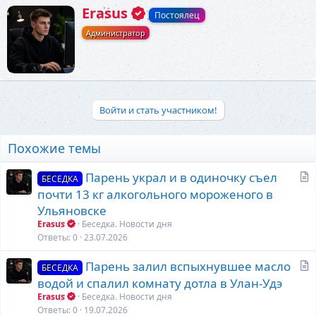
А
Erasus
Постоялец
в
Администратор
т
о
р
Войти и стать участником!
Похожие темы
С
Парень украл и в одиночку съел
БЕСЕДКА
т
почти 13 кг алкогольного мороженого в
а
Ульяновске
т
Erasus
Беседка. Новости дня
ь
Ответы
0
23.07.2026
я
С
Парень залил вспыхнувшее масло
БЕСЕДКА
т
водой и спалил комнату дотла в Улан-Удэ
а
Erasus
Беседка. Новости дня
т
Ответы
0
19.07.2026