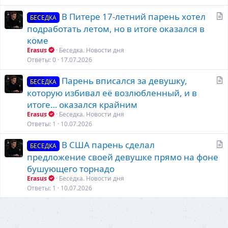
ь
С
В Питере 17-летний парень хотел
я
БЕСЕДКА
т
подработать летом, но в итоге оказался в
а
коме
т
Erasus
Беседка. Новости дня
ь
Ответы
0
17.07.2026
я
С
Парень вписался за девушку,
БЕСЕДКА
т
которую избивал её возлюбленный, и в
а
итоге… оказался крайним
т
Erasus
Беседка. Новости дня
ь
Ответы
1
10.07.2026
я
С
В США парень сделал
БЕСЕДКА
т
предложение своей девушке прямо на фоне
а
бушующего торнадо
т
Erasus
Беседка. Новости дня
ь
Ответы
1
10.07.2026
я