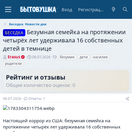
Вход
Регистрация
Беседка. Новости дня
Безумная семейка на протяжении
БЕСЕДКА
четырёх лет удерживала 16 собственных
детей в темнице
А
Д
Т
Erasus
06.07.2026
безумие
дети
насилие
в
а
е
родители
т
т
г
о
а
и
Рейтинг и отзывы
р
н
т
а
Общее количество оценок: 0
е
ч
м
а
06.07.2026
Ответы: 1
ы
л
а
Настоящий хоррор из США: безумная семейка на
протяжении четырёх лет удерживала 16 собственных