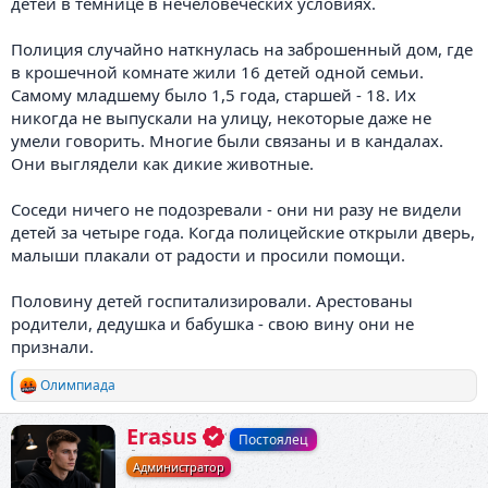
детей в темнице в нечеловеческих условиях.
Полиция случайно наткнулась на заброшенный дом, где
в крошечной комнате жили 16 детей одной семьи.
Самому младшему было 1,5 года, старшей - 18. Их
никогда не выпускали на улицу, некоторые даже не
умели говорить. Многие были связаны и в кандалах.
Они выглядели как дикие животные.
Соседи ничего не подозревали - они ни разу не видели
детей за четыре года. Когда полицейские открыли дверь,
малыши плакали от радости и просили помощи.
Половину детей госпитализировали. Арестованы
родители, дедушка и бабушка - свою вину они не
признали.
Олимпиада
Р
е
а
А
Erasus
Постоялец
к
в
ц
Администратор
т
и