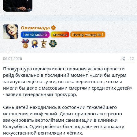
о
и
р
:
Олимпиада
Гений мысли
Местные
Постер месяца № 1
06.07.2026
#2
Прокуратура подчёркивает: полиция успела провести
рейд буквально в последний момент. «Если бы штурм
затянулся ещё на сутки, высока вероятность, что мы
имели бы дело с массовыми смертями среди этих детей»,
- заявил генеральный прокурор.
Семь детей находились в состоянии тяжелейшего
истощения и инфекций. Двоих пришлось экстренно
эвакуировать вертолётами санавиации в клиники
Колумбуса. Один ребёнок был подключён к аппарату
искусственной вентиляции лёгких.