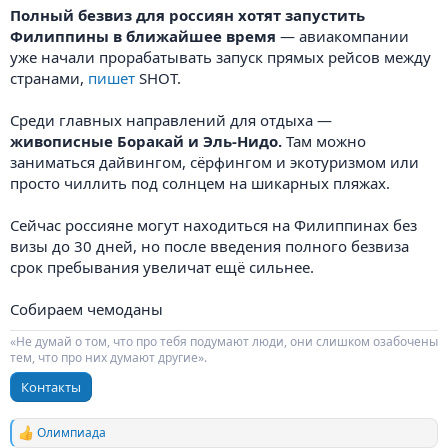
Полный безвиз для россиян хотят запустить
Филиппины в ближайшее время
— авиакомпании
уже начали прорабатывать запуск прямых рейсов между
странами,
пишет
SHOT.
Среди главных направлений для отдыха —
живописные Боракай и Эль-Нидо.
Там можно
заниматься дайвингом, сёрфингом и экотуризмом или
просто чиллить под солнцем на шикарных пляжах.
Сейчас россияне могут находиться на Филиппинах без
визы до 30 дней, но после введения полного безвиза
срок пребывания увеличат ещё сильнее.
Собираем чемоданы
«Не думай о том, что про тебя подумают люди, они слишком озабочены
тем, что про них думают другие».
Контакты
Олимпиада
Р