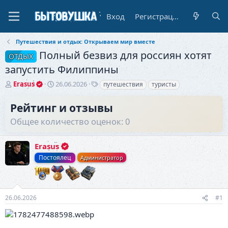
Вход
Регистрация
Путешествия и отдых: Открываем мир вместе
Полный безвиз для россиян хотят
ОТДЫХ
запустить Филиппины
А
Д
Т
Erasus
26.06.2026
путешествия
туристы
в
а
е
т
т
г
Рейтинг и отзывы
о
а
и
Общее количество оценок: 0
р
н
т
а
е
ч
Erasus
м
а
ы
л
Постоялец
Администратор
а
26.06.2026
#1