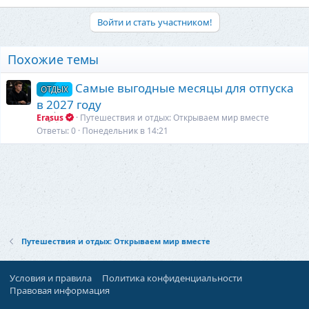
е
а
Войти и стать участником!
к
ц
и
Похожие темы
и
:
Самые выгодные месяцы для отпуска
ОТДЫХ
в 2027 году
Erasus
Путешествия и отдых: Открываем мир вместе
Ответы
0
Понедельник в 14:21
Путешествия и отдых: Открываем мир вместе
Условия и правила
Политика конфиденциальности
Правовая информация