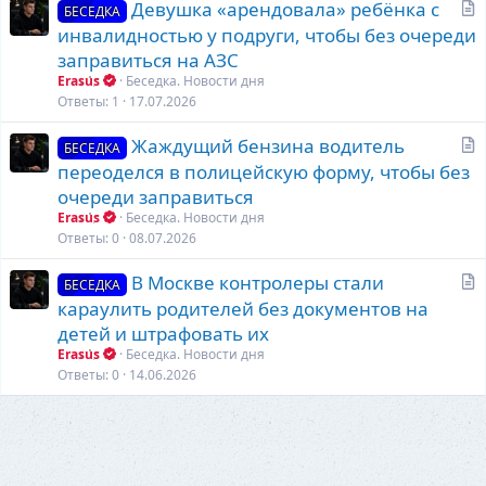
С
Девушка «арендовала» ребёнка с
я
БЕСЕДКА
т
инвалидностью у подруги, чтобы без очереди
а
заправиться на АЗС
т
Erasus
Беседка. Новости дня
ь
Ответы
1
17.07.2026
я
С
Жаждущий бензина водитель
БЕСЕДКА
т
переоделся в полицейскую форму, чтобы без
а
очереди заправиться
т
Erasus
Беседка. Новости дня
ь
Ответы
0
08.07.2026
я
С
В Москве контролеры стали
БЕСЕДКА
т
караулить родителей без документов на
а
детей и штрафовать их
т
Erasus
Беседка. Новости дня
ь
Ответы
0
14.06.2026
я