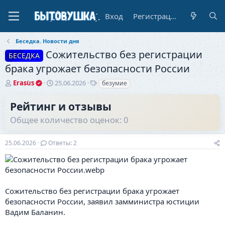
Вход
Регистрация
Беседка. Новости дня
Сожительство без регистрации
БЕСЕДКА
брака угрожает безопасности России
А
Д
Т
Erasus
25.06.2026
безумие
в
а
е
т
т
г
Рейтинг и отзывы
о
а
и
Общее количество оценок: 0
р
н
т
а
е
ч
25.06.2026
Ответы: 2
м
а
ы
л
а
Сожительство без регистрации брака угрожает
безопасности России, заявил замминистра юстиции
Вадим Баланин.