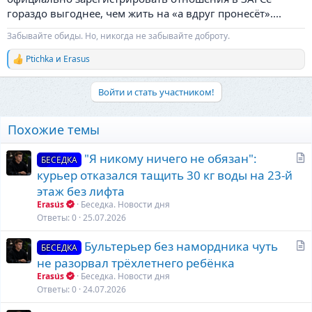
гораздо выгоднее, чем жить на «а вдруг пронесёт»....
Забывайте обиды. Но, никогда не забывайте доброту.
Ptichka
и
Erasus
Р
е
а
Войти и стать участником!
к
ц
и
Похожие темы
и
:
С
"Я никому ничего не обязан":
БЕСЕДКА
т
курьер отказался тащить 30 кг воды на 23-й
а
этаж без лифта
т
Erasus
Беседка. Новости дня
ь
Ответы
0
25.07.2026
я
С
Бультерьер без намордника чуть
БЕСЕДКА
т
не разорвал трёхлетнего ребёнка
а
Erasus
Беседка. Новости дня
т
Ответы
0
24.07.2026
ь