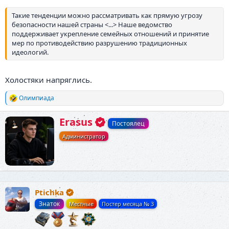
Такие тенденции можно рассматривать как прямую угрозу
безопасности нашей страны <...> Наше ведомство
поддерживает укрепление семейных отношений и принятие
мер по противодействию разрушению традиционных
идеологий.
Холостяки напряглись.
Олимпиада
Р
е
а
А
Erasus
Постоялец
к
в
ц
Администратор
т
и
о
и
р
:
Ptichka
Знаток
Местные
Постер месяца № 3