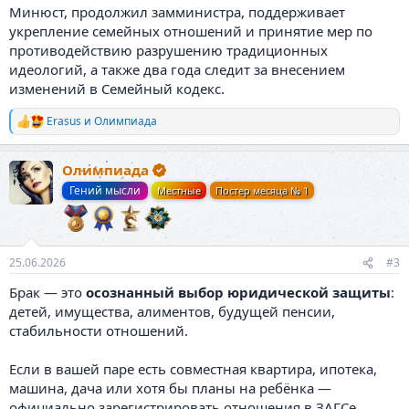
Минюст, продолжил замминистра, поддерживает
укрепление семейных отношений и принятие мер по
противодействию разрушению традиционных
идеологий, а также два года следит за внесением
изменений в Семейный кодекс.
Erasus
и
Олимпиада
Р
е
а
Олимпиада
к
ц
Гений мысли
Местные
Постер месяца № 1
и
и
:
25.06.2026
#3
Брак — это
осознанный выбор юридической защиты
:
детей, имущества, алиментов, будущей пенсии,
стабильности отношений.
Если в вашей паре есть совместная квартира, ипотека,
машина, дача или хотя бы планы на ребёнка —
официально зарегистрировать отношения в ЗАГСе