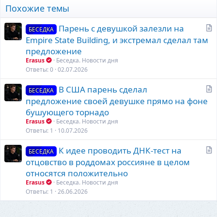
Похожие темы
С
Парень с девушкой залезли на
БЕСЕДКА
т
Empire State Building, и экстремал сделал там
а
предложение
т
Erasus
Беседка. Новости дня
ь
Ответы
0
02.07.2026
я
С
В США парень сделал
БЕСЕДКА
т
предложение своей девушке прямо на фоне
а
бушующего торнадо
т
Erasus
Беседка. Новости дня
ь
Ответы
1
10.07.2026
я
С
К идее проводить ДНК-тест на
БЕСЕДКА
т
отцовство в роддомах россияне в целом
а
относятся положительно
т
Erasus
Беседка. Новости дня
ь
Ответы
1
26.06.2026
я