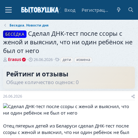
Вход
Регистрация
Беседка. Новости дня
Сделал ДНК-тест после ссоры с
БЕСЕДКА
женой и выяснил, что ни один ребёнок не
был от него
А
Д
Т
Erasus
26.06.2026
дети
измена
в
а
е
т
т
г
Рейтинг и отзывы
о
а
и
Общее количество оценок: 0
р
н
т
а
е
ч
26.06.2026
м
а
ы
л
а
Отец пятерых детей из Беларуси сделал ДНК-тест после
ссоры с женой и выяснил, что ни один ребёнок не был