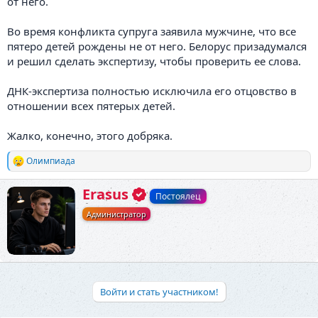
от него.
Во время конфликта супруга заявила мужчине, что все
пятеро детей рождены не от него. Белорус призадумался
и решил сделать экспертизу, чтобы проверить ее слова.
ДНК-экспертиза полностью исключила его отцовство в
отношении всех пятерых детей.
Жалко, конечно, этого добряка.
Олимпиада
Р
е
а
А
Erasus
Постоялец
к
в
ц
Администратор
т
и
о
и
р
:
Войти и стать участником!