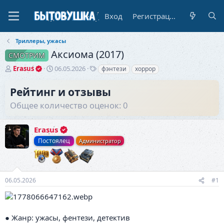
Вход
Регистрация
Триллеры, ужасы
Аксиома (2017)
СМОТРИМ
А
Д
Т
Erasus
06.05.2026
фэнтези
хоррор
в
а
е
т
т
г
Рейтинг и отзывы
о
а
и
Общее количество оценок: 0
р
н
т
а
е
ч
Erasus
м
а
ы
л
Постоялец
Администратор
а
06.05.2026
#1
● Жанр: ужасы, фентези, детектив