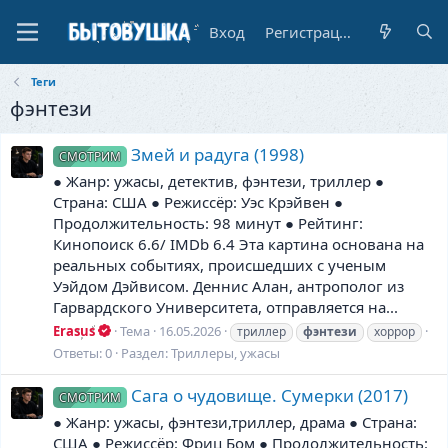
Вход
Регистрация
Теги
фэнтези
Змей и радуга (1998)
СМОТРИМ
● Жанр: ужасы, детектив, фэнтези, триллер ●
Страна: США ● Режиссёр: Уэс Крэйвен ●
Продолжительность: 98 минут ● Рейтинг:
Кинопоиск 6.6/ IMDb 6.4 Эта картина основана на
реальных событиях, происшедших с ученым
Уэйдом Дэйвисом. Деннис Алан, антрополог из
Гарвардского Университета, отправляется на...
Erasus
Тема
16.05.2026
триллер
фэнтези
хоррор
Ответы: 0
Раздел:
Триллеры, ужасы
Сага о чудовище. Сумерки (2017)
СМОТРИМ
● Жанр: ужасы, фэнтези,триллер, драма ● Страна:
США ● Режиссёр: Фриц Бом ● Продолжительность: