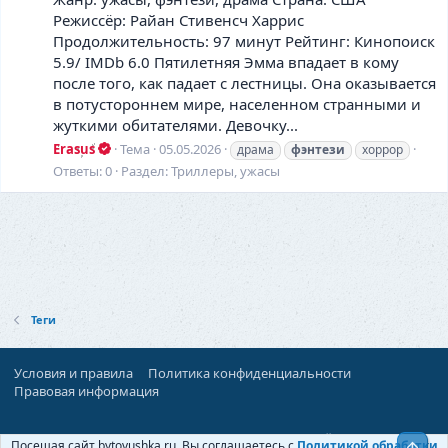
Режиссёр: Райан Стивенсч Харрис
Продолжительность: 97 минут Рейтинг: Кинопоиск
5.9/ IMDb 6.0 Пятилетняя Эмма впадает в кому
после того, как падает с лестницы. Она оказывается
в потустороннем мире, населенном странными и
жуткими обитателями. Девочку...
Erasus
Тема
05.05.2026
драма
фэнтези
хоррор
Ответы: 0
Раздел:
Триллеры, ужасы
Теги
Условия и правила
Политика конфиденциальности
Правовая информация
При поддержке:
«Территория Дискуссий»
Посещая сайт bytovushka.ru, Вы соглашаетесь с
Политикой обработки
Верх