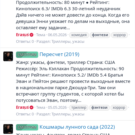
Продолжительность: 80 минут ● Рейтинг:
Кинопоиск 6.3/ IMDb 6.3 30-летний неудачник
Дэйв ничего не может довести до конца. Когда его
девушка Энни уезжает по делам на выходные, она
оставляет ему задание...
Erasus
Тема
06.05.2026
комедия
фэнтези
хоррор
Ответы: 0
Раздел:
Триллеры, ужасы
Пересчет (2019)
СМОТРИМ
Жанр: ужасы, фэнтези, триллер Страна: США
Режиссёр: Эль Кэллахан Продолжительность: 90
минут Рейтинг: Кинопоиск 5.2/ IMDb 5.4 Братья
Эван и Пейтон решают провести выходные вместе
в национальном парке Джошуа-Три. Там они
встречают группу студентов, с которой хотел бы
потусоваться Эван, поэтому...
Erasus
Тема
05.05.2026
триллер
фэнтези
хоррор
Ответы: 0
Раздел:
Триллеры, ужасы
Кошмары лунного сада (2022)
СМОТРИМ
Жанр: ужасы, фэнтези, драма Страна: США