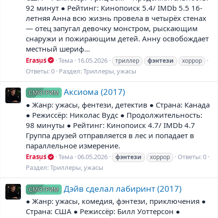
92 минут ● Рейтинг: Кинопоиск 5.4/ IMDb 5.5 16-
летняя Анна всю жизнь провела в четырёх стенах
— отец запугал девочку монстром, рыскающим
снаружи и пожирающим детей. Анну освобождает
местный шериф...
Erasus
Тема
16.05.2026
триллер
фэнтези
хоррор
Ответы: 0
Раздел:
Триллеры, ужасы
Аксиома (2017)
СМОТРИМ
● Жанр: ужасы, фентези, детектив ● Страна: Канада
● Режиссёр: Николас Вудс ● Продолжительность:
98 минуты ● Рейтинг: Кинопоиск 4.7/ IMDb 4.7
Группа друзей отправляется в лес и попадает в
параллельное измерение.
Erasus
Тема
06.05.2026
Ответы: 0
фэнтези
хоррор
Раздел:
Триллеры, ужасы
Дэйв сделал лабиринт (2017)
СМОТРИМ
● Жанр: ужасы, комедия, фэнтези, приключения ●
Страна: США ● Режиссёр: Билл Уоттерсон ●