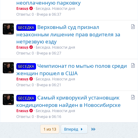
а
неоплаченную парковку
т
Erasus
Беседка. Новости дня
ь
Ответы
0
Вчера в 06:37
я
С
Верховный суд признал
БЕСЕДКА
т
незаконным лишение прав водителя за
а
нетрезвую езду
т
Erasus
Беседка. Новости дня
ь
Ответы
0
Вчера в 06:27
я
С
Чемпионат по мытью полов среди
БЕСЕДКА
т
женщин прошел в США
а
Erasus
Беседка. Новости дня
т
Ответы
0
Вчера в 06:21
ь
С
Самый криворукий установщик
я
БЕСЕДКА
т
кондиционеров найден в Новосибирске
а
Erasus
Беседка. Новости дня
т
Ответы
0
Вчера в 06:16
ь
Последняя
я
1 из 13
Вперёд