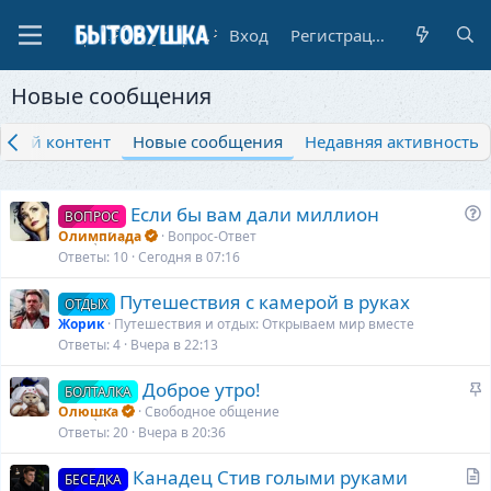
Вход
Регистрация
Новые сообщения
нный контент
Новые сообщения
Недавняя активность
В
Если бы вам дали миллион
ВОПРОС
о
Олимпиада
Вопрос-Ответ
п
Ответы
10
Сегодня в 07:16
р
Путешествия с камерой в руках
о
ОТДЫХ
Жорик
Путешествия и отдых: Открываем мир вместе
с
Ответы
4
Вчера в 22:13
З
Доброе утро!
БОЛТАЛКА
а
Олюшка
Свободное общение
к
Ответы
20
Вчера в 20:36
р
С
Канадец Стив голыми руками
е
БЕСЕДКА