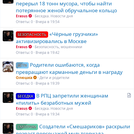
т
перерыл 18 тонн мусора, чтобы найти
п
а
л
потерянное женой обручальное кольцо
т
е
Erasus
Беседка. Новости дня
ь
н
Ответы
0
Вчера в 19:54
я
о
«Чёрные грузчики»
БЕЗОПАСНОСТЬ
активизировались в Москве
Erasus
Безопасность, мошенники
Ответы
0
Вчера в 19:42
Родители ошибаются, когда
ДЕТИ
превращают карманные деньги в награду
Олюшка
Дети и родители
Ответы
0
Вчера в 19:39
С
В РПЦ запретили женщинам
БЕСЕДКА
т
«пилить» безработных мужей
а
Erasus
Беседка. Новости дня
т
Ответы
0
Вчера в 19:34
ь
Создатели «Смешариков» раскрыли
я
СМОТРИМ
возраст персонажей мультсериала