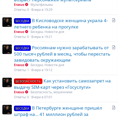
Erasus
Мультфильмы
Ответы
0
Вчера в 19:29
С
В Кисловодске женщина украла 4-
БЕСЕДКА
т
летнего ребенка на прогулке
а
Erasus
Беседка. Новости дня
т
Ответы
0
Вчера в 19:21
ь
С
Россиянам нужно зарабатывать от
я
БЕСЕДКА
т
500 тысяч рублей в месяц, чтобы перестать
а
завидовать окружающим
т
Erasus
Беседка. Новости дня
ь
Ответы
1
Вчера в 19:12
я
Как установить самозапрет на
БЕЗОПАСНОСТЬ
выдачу SIM-карт через «Госуслуги»
Erasus
Безопасность, мошенники
Ответы
0
Вчера в 07:01
С
В Петербурге женщине пришёл
БЕСЕДКА
т
штраф на… 41 миллион рублей за