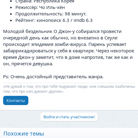
Страна: Республика Корея
Режиссёр: Чо Иль-хён
Продолжительность: 98 минут.
Рейтинг: кинопоиск 6.3 / imdb 6.3
Молодой бездельник О Джон-у собирался провести
очередной день как обычно, но внезапно в Сеуле
происходит эпидемия зомби-вируса. Парень успевает
забаррикадироваться у себя в квартире. Через некоторое
время Джон-у заметит, что в доме напротив, так же как и
он, прячется девушка.
Ps: Очень достойный представитель жанра.
«Не думай о том, что про тебя подумают люди, они слишком озабочены
тем, что про них думают другие».
Контакты
Войти и стать участником!
Похожие темы