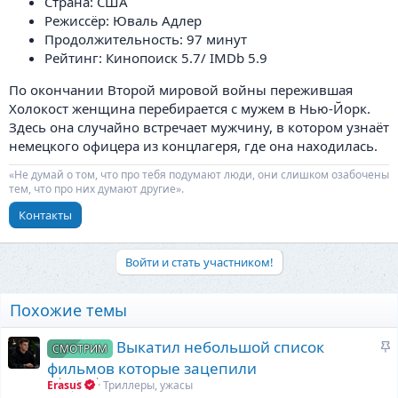
Страна: США
Режиссёр: Юваль Адлер
Продолжительность: 97 минут
Рейтинг: Кинопоиск 5.7/ IMDb 5.9
По окончании Второй мировой войны пережившая
Холокост женщина перебирается с мужем в Нью-Йорк.
Здесь она случайно встречает мужчину, в котором узнаёт
немецкого офицера из концлагеря, где она находилась.
«Не думай о том, что про тебя подумают люди, они слишком озабочены
тем, что про них думают другие».
Контакты
Войти и стать участником!
Похожие темы
З
Выкатил небольшой список
СМОТРИМ
а
фильмов которые зацепили
к
Erasus
Триллеры, ужасы