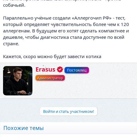
собачьей.
Параллельно учёные создали «Аллергочип РФ» - тест,
который определяет чувствительность более чем к 120
аллергенам. В будущем его хотят сделать компактнее и
дешевле, чтобы диагностика стала доступнее по всей
стране.
Кажется, скоро можно будет завести котика
А
Erasus
Постоялец
в
Администратор
т
о
р
Войти и стать участником!
Похожие темы