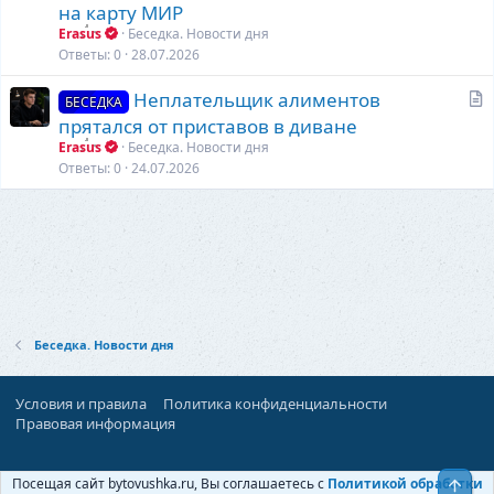
а
на карту МИР
т
Erasus
Беседка. Новости дня
ь
Ответы
0
28.07.2026
я
С
Неплательщик алиментов
БЕСЕДКА
т
прятался от приставов в диване
а
Erasus
Беседка. Новости дня
т
Ответы
0
24.07.2026
ь
я
Беседка. Новости дня
Условия и правила
Политика конфиденциальности
Правовая информация
При поддержке:
«Ностальгист»
Посещая сайт bytovushka.ru, Вы соглашаетесь с
Политикой обработки
Верх
©
Бытовушка
, 2025-
2026