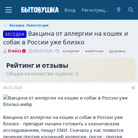
Вход
Регистрация
Беседка. Новости дня
Вакцина от аллергии на кошек и
БЕСЕДКА
собак в России уже близко
А
Д
Т
Erasus
08.07.2026
аллергия
животные
здоровье
в
а
е
т
т
г
Рейтинг и отзывы
о
а
и
Общее количество оценок: 0
р
н
т
а
е
ч
08.07.2026
м
а
ы
л
а
Вакцина от аллергии на кошек и собак в России уже
близко - препарат начали готовить к клиническим
исследованиям, пишут СМИ. Сначала у нас появится
лечение против кошачьей аллергии, после - против