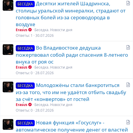
С
Десятки жителей Шадринска,
БЕСЕДКА
т
столицы уральской минералки, страдают от
а
головных болей из‑за сероводорода в
т
воздухе
ь
Erasus
Беседка. Новости дня
я
Ответы
1
30.07.2026
С
Во Владивостоке дедушка
БЕСЕДКА
т
пожертвовал собой ради спасения 8-летнего
а
внука от роя ос
т
Erasus
Беседка. Новости дня
ь
Ответы
0
28.07.2026
я
С
Молодожёны стали банкротиться
БЕСЕДКА
т
из-за того, что им не удаётся отбить свадьбу
а
за счёт «конвертов» от гостей
т
Erasus
Беседка. Новости дня
ь
Ответы
0
28.07.2026
я
С
Новая функция «Госуслуг» -
БЕСЕДКА
т
автоматическое получение денег от властей