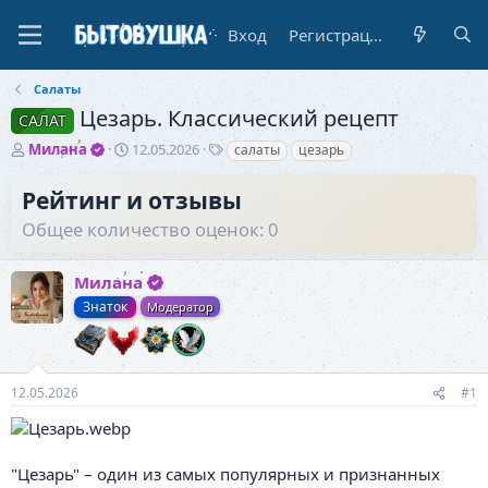
Вход
Регистрация
Салаты
Цезарь. Классический рецепт
САЛАТ
А
Д
Т
Милана
12.05.2026
салаты
цезарь
в
а
е
т
т
г
Рейтинг и отзывы
о
а
и
Общее количество оценок: 0
р
н
т
а
е
ч
Милана
м
а
ы
л
Знаток
Модератор
а
12.05.2026
#1
"Цезарь" – один из самых популярных и признанных