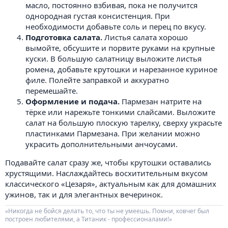
масло, постоянно взбивая, пока не получится
однородная густая консистенция. При
необходимости добавьте соль и перец по вкусу.
Подготовка салата.
Листья салата хорошо
вымойте, обсушите и порвите руками на крупные
куски. В большую салатницу выложите листья
ромена, добавьте крутошки и нарезанное куриное
филе. Полейте заправкой и аккуратно
перемешайте.
Оформление и подача.
Пармезан натрите на
тёрке или нарежьте тонкими слайсами. Выложите
салат на большую плоскую тарелку, сверху украсьте
пластинками Пармезана. При желании можно
украсить дополнительными анчоусами.
Подавайте салат сразу же, чтобы крутошки оставались
хрустящими. Наслаждайтесь восхитительным вкусом
классического «Цезаря», актуальным как для домашних
ужинов, так и для элегантных вечеринок.
«Никогда не бойся делать то, что ты не умеешь. Помни, ковчег был
построен любителями, а Титаник - профессионалами!»