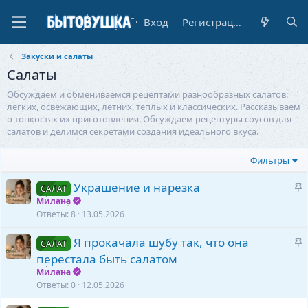
Вход
Регистрация
Закуски и салаты
Салаты
Обсуждаем и обмениваемся рецептами разнообразных салатов:
лёгких, освежающих, летних, тёплых и классических. Рассказываем
о тонкостях их приготовления. Обсуждаем рецептуры соусов для
салатов и делимся секретами создания идеального вкуса.
Фильтры
З
Украшение и нарезка
САЛАТ
а
Милана
к
Ответы
8
13.05.2026
р
З
Я прокачала шубу так, что она
е
САЛАТ
а
перестала быть салатом
п
к
л
Милана
р
Ответы
0
12.05.2026
е
е
н