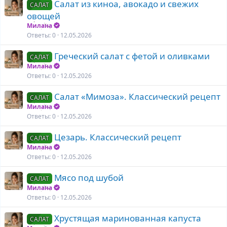
Салат из киноа, авокадо и свежих
п
САЛАТ
о
л
овощей
е
Милана
н
Ответы
0
12.05.2026
о
Греческий салат с фетой и оливками
САЛАТ
Милана
Ответы
0
12.05.2026
Салат «Мимоза». Классический рецепт
САЛАТ
Милана
Ответы
0
12.05.2026
Цезарь. Классический рецепт
САЛАТ
Милана
Ответы
0
12.05.2026
Мясо под шубой
САЛАТ
Милана
Ответы
0
12.05.2026
Хрустящая маринованная капуста
САЛАТ