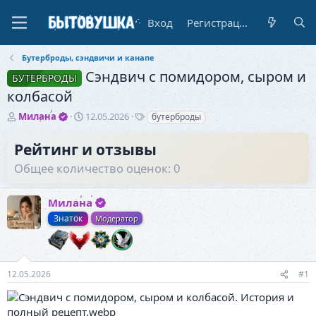
Вход
Регистрация
Бутерброды, сэндвичи и канапе
Сэндвич с помидором, сыром и
БУТЕРБРОДЫ
колбасой
А
Д
Т
Милана
12.05.2026
бутерброды
в
а
е
т
т
г
Рейтинг и отзывы
о
а
и
Общее количество оценок: 0
р
н
т
а
е
ч
Милана
м
а
ы
л
Знаток
Модератор
а
12.05.2026
#1