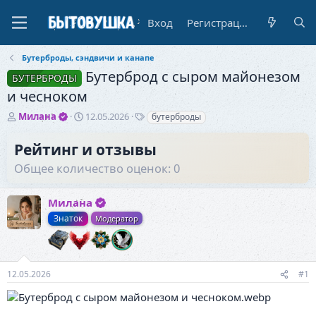
Вход
Регистрация
Бутерброды, сэндвичи и канапе
Бутерброд с сыром майонезом
БУТЕРБРОДЫ
и чесноком
А
Д
Т
Милана
12.05.2026
бутерброды
в
а
е
т
т
г
Рейтинг и отзывы
о
а
и
Общее количество оценок: 0
р
н
т
а
е
ч
Милана
м
а
ы
л
Знаток
Модератор
а
12.05.2026
#1