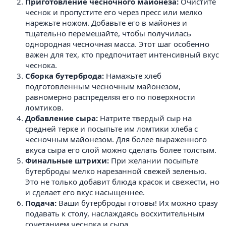
Приготовление чесночного майонеза:
Очистите
чеснок и пропустите его через пресс или мелко
нарежьте ножом. Добавьте его в майонез и
тщательно перемешайте, чтобы получилась
однородная чесночная масса. Этот шаг особенно
важен для тех, кто предпочитает интенсивный вкус
чеснока.
Сборка бутерброда:
Намажьте хлеб
подготовленным чесночным майонезом,
равномерно распределяя его по поверхности
ломтиков.
Добавление сыра:
Натрите твердый сыр на
средней терке и посыпьте им ломтики хлеба с
чесночным майонезом. Для более выраженного
вкуса сыра его слой можно сделать более толстым.
Финальные штрихи:
При желании посыпьте
бутерброды мелко нарезанной свежей зеленью.
Это не только добавит блюда красок и свежести, но
и сделает его вкус насыщеннее.
Подача:
Ваши бутерброды готовы! Их можно сразу
подавать к столу, наслаждаясь восхитительным
сочетанием чеснока и сыра.