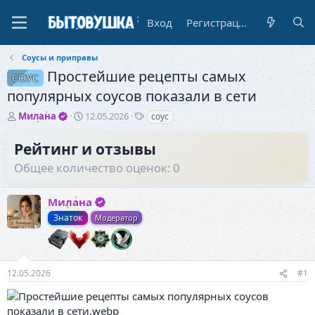
Вход
Регистрация
Соусы и приправы
Простейшие рецепты самых
СОУС
популярных соусов показали в сети
А
Д
Т
Милана
12.05.2026
соус
в
а
е
т
т
г
Рейтинг и отзывы
о
а
и
Общее количество оценок: 0
р
н
т
а
е
ч
Милана
м
а
ы
л
Знаток
Модератор
а
12.05.2026
#1