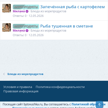
Запечённая рыба с картофелем
МОРЕПРОДУКТЫ
Милана
Блюда из морепродуктов
Ответы
0
12.05.2026
Рыба тушенная в сметане
МОРЕПРОДУКТЫ
Милана
Блюда из морепродуктов
Ответы
0
12.05.2026
Блюда из морепродуктов
Условия и правила
Политика конфиденциальности
Правовая информация
При поддержке:
«Ностальгист»
Посещая сайт bytovushka.ru, Вы соглашаетесь с
Политикой обработки
Верх
©
Бытовушка
, 2025-
2026