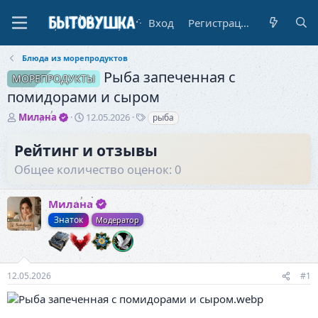
Вход
Регистрация
Блюда из морепродуктов
Рыба запеченная с
МОРЕПРОДУКТЫ
помидорами и сыром
А
Д
Т
Милана
12.05.2026
рыба
в
а
е
т
т
г
Рейтинг и отзывы
о
а
и
Общее количество оценок: 0
р
н
т
а
е
ч
Милана
м
а
ы
л
Знаток
Модератор
а
12.05.2026
#1