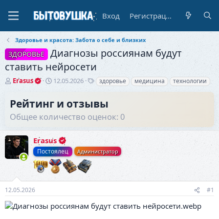
Вход
Регистрация
Здоровье и красота: Забота о себе и близких
Диагнозы россиянам будут
ЗДОРОВЬЕ
ставить нейросети
А
Д
Т
Erasus
12.05.2026
здоровье
медицина
технологии
в
а
е
т
т
г
Рейтинг и отзывы
о
а
и
Общее количество оценок: 0
р
н
т
а
е
ч
Erasus
м
а
ы
л
Постоялец
Администратор
а
12.05.2026
#1