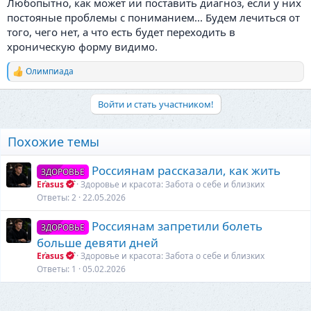
Любопытно, как может ии поставить диагноз, если у них
постояные проблемы с пониманием... Будем лечиться от
того, чего нет, а что есть будет переходить в
хроническую форму видимо.
Олимпиада
Р
е
а
Войти и стать участником!
к
ц
и
Похожие темы
и
:
Россиянам рассказали, как жить
ЗДОРОВЬЕ
Erasus
Здоровье и красота: Забота о себе и близких
Ответы
2
22.05.2026
Россиянам запретили болеть
ЗДОРОВЬЕ
больше девяти дней
Erasus
Здоровье и красота: Забота о себе и близких
Ответы
1
05.02.2026