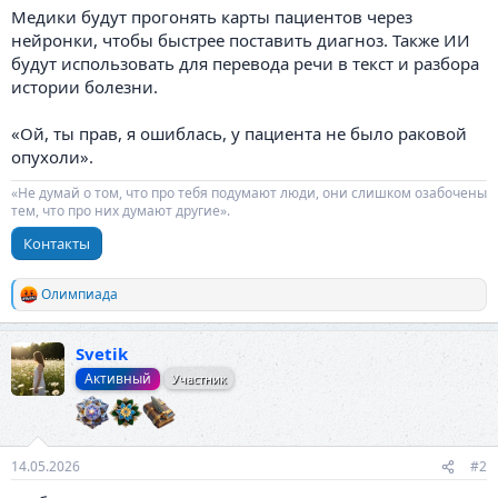
Медики будут прогонять карты пациентов через
нейронки, чтобы быстрее поставить диагноз. Также ИИ
будут использовать для перевода речи в текст и разбора
истории болезни.
«Ой, ты прав, я ошиблась, у пациента не было раковой
опухоли».
«Не думай о том, что про тебя подумают люди, они слишком озабочены
тем, что про них думают другие».
Контакты
Олимпиада
Р
е
а
Svetik
к
ц
Активный
Участник
и
и
:
14.05.2026
#2