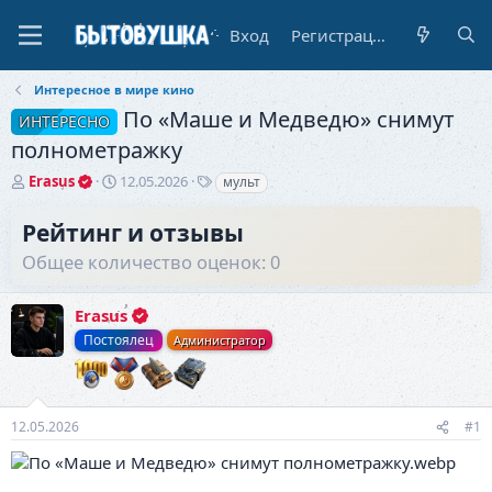
Вход
Регистрация
Интересное в мире кино
По «Маше и Медведю» снимут
ИНТЕРЕСНО
полнометражку
А
Д
Т
Erasus
12.05.2026
мульт
в
а
е
т
т
г
Рейтинг и отзывы
о
а
и
Общее количество оценок: 0
р
н
т
а
е
ч
Erasus
м
а
ы
л
Постоялец
Администратор
а
12.05.2026
#1