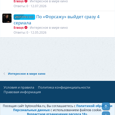
Erasus
Интересное в мире кино
Ответы
0
12.07.2026
По «Форсажу» выйдет сразу 4
ИНТЕРЕСНО
сериала
Erasus
Интересное в мире кино
Ответы
0
12.05.2026
Интересное в мире кино
Условия и правила
Политика конфиденциальности
Правовая информация
При поддержке:
«Территория Дискуссий»
Посещая сайт bytovushka.ru, Вы соглашаетесь с
Политикой обработки
Верх
©
Бытовушка
, 2025-
2026
Персональных данных
с использованием файлов cookie.
Возрастное ограничение ресурса 18+
.