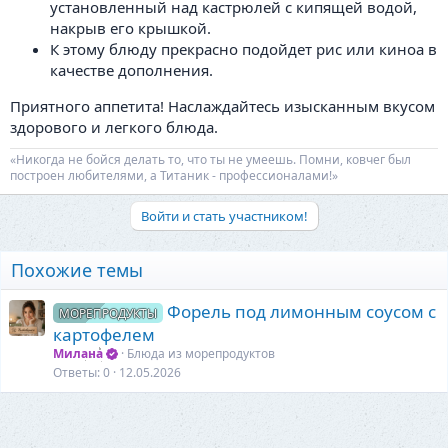
установленный над кастрюлей с кипящей водой,
накрыв его крышкой.
К этому блюду прекрасно подойдет рис или киноа в
качестве дополнения.
Приятного аппетита! Наслаждайтесь изысканным вкусом
здорового и легкого блюда.
«Никогда не бойся делать то, что ты не умеешь. Помни, ковчег был
построен любителями, а Титаник - профессионалами!»
Войти и стать участником!
Похожие темы
Форель под лимонным соусом с
МОРЕПРОДУКТЫ
картофелем
Милана
Блюда из морепродуктов
Ответы
0
12.05.2026