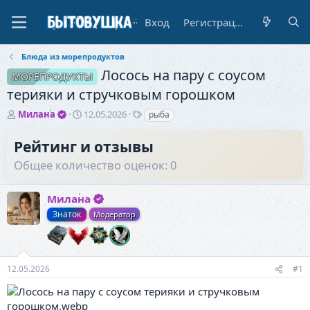
Вход
Регистрация
Блюда из морепродуктов
Лосось на пару с соусом
МОРЕПРОДУКТЫ
терияки и стручковым горошком
А
Д
Т
Милана
12.05.2026
рыба
в
а
е
т
т
г
Рейтинг и отзывы
о
а
и
Общее количество оценок: 0
р
н
т
а
е
ч
Милана
м
а
ы
л
Знаток
Модератор
а
12.05.2026
#1