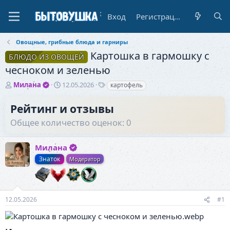
Вход
Регистрация
Овощные, грибные блюда и гарниры
Картошка в гармошку с
БЛЮДО ИЗ ОВОЩЕЙ
чесноком и зеленью
А
Д
Т
Милана
12.05.2026
картофель
в
а
е
т
т
г
Рейтинг и отзывы
о
а
и
Общее количество оценок: 0
р
н
т
а
е
ч
Милана
м
а
ы
л
Знаток
Модератор
а
12.05.2026
#1