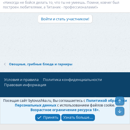
«Никогда не бойся делать то, что ты не умеешь. Помни, ковчег был
построен любителями, а Титаник - профессионалами!»
Войти и стать участником!
Овощные, грибные блюда и гарниры
Условия и правила
Политика конфиденциальности
Правовая информация
При поддержке:
«Территория Дискуссий»
Посещая сайт bytovushka.ru, Вы соглашаетесь с
Политикой обработки
Верх
©
Бытовушка
, 2025-
2026
Персональных данных
с использованием файлов cookie.
Возрастное ограничение ресурса 18+
.
Низ
Принять
Узнать больше....