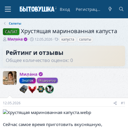
Вход
Регистрация
Салаты
Хрустящая маринованная капуста
САЛАТ
А
Д
Т
Милана
12.05.2026
капуста
салаты
в
а
е
т
т
г
Рейтинг и отзывы
о
а
и
Общее количество оценок: 0
р
н
т
а
е
ч
Милана
м
а
ы
л
Знаток
Модератор
а
12.05.2026
#1
Сейчас самое время приготовить вкусняшную,