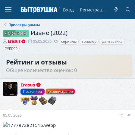
Вход
Регистрация
Триллеры, ужасы
Извне (2022)
СМОТРИМ
А
Д
Т
Erasus
05.05.2026
сериалы
триллер
фантастика
в
а
е
хоррор
т
т
г
о
а
и
Рейтинг и отзывы
р
н
т
а
Общее количество оценок: 0
е
ч
м
а
ы
Erasus
л
а
Постоялец
Администратор
05.05.2026
#1