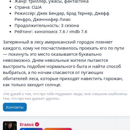
Жанр: триллер, ужасы, фантастика
Страна: США
Режиссёр: Джек Бендер, Брэд Тернер, Джефф
Ренфро, Дженнифер Лиао
Продолжительность: 3 сезона
Рейтинг: кинопоиск 7.6 / imdb 7.6
Затерянный в лесу американский городок пленяет
каждого, кому не посчастливилось проехать его по пути
— покинуть это место оказывается буквально
невозможно. Днем невольные жители пытаются
выстроить подобие нормального быта и найти способ
выбраться, а по ночам спасаются от пугающих
обитателей леса, которые приходят навестить горожан,
как только заходит солнце.
«Не думай о том, что про тебя подумают люди, они слишком озабочены
тем, что про них думают другие».
Контакты
Erasus