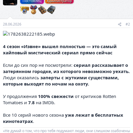
Постоялец
Администратор
28.06.2026
#2
4 сезон «Извне» вышел полностью — это самый
хайповый мистический сериал прямо сейчас
Если до сих пор не посмотрели:
сериал рассказывает о
затерянном городке, из которого невозможно уехать.
Люди оказались
заперты с жуткими существами,
которые выходят по ночам на охоту.
У продолжения
100% свежести
от критиков Rotten
Tomatoes и
7.8
на IMDb.
Все 10 серий нового сезона
уже лежат в бесплатных
кинотеатрах
.
«Не думай о том, что про тебя подумают люди, они слишком озабочены