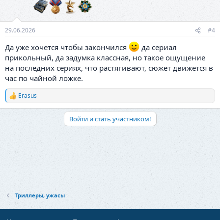
29.06.2026
#4
Да уже хочется чтобы закончился
да сериал
прикольный, да задумка классная, но такое ощущение
на последних сериях, что растягивают, сюжет движется в
час по чайной ложке.
Erasus
Р
е
а
Войти и стать участником!
к
ц
и
и
:
Триллеры, ужасы