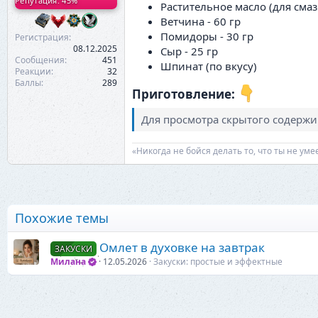
Репутация: 45%
Растительное масло (для сма
Ветчина - 60 гр
Помидоры - 30 гр
Регистрация
08.12.2025
Сыр - 25 гр
Сообщения
451
Шпинат (по вкусу)
Реакции
32
Баллы
289
Приготовление:
Для просмотра скрытого содерж
«Никогда не бойся делать то, что ты не ум
Похожие темы
Омлет в духовке на завтрак
ЗАКУСКИ
Милана
12.05.2026
Закуски: простые и эффектные