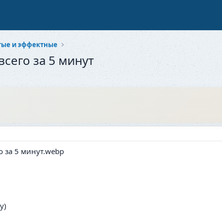
стые и эффектные
сего за 5 минут
у)