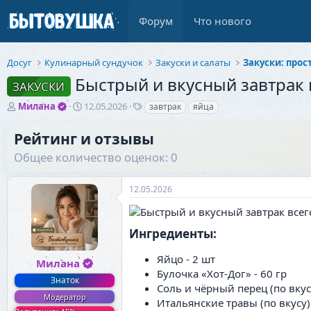
Форум
Что нового
Досуг
Кулинарный сундучок
Закуски и салаты
Закуски: про
Быстрый и вкусный завтрак в
ЗАКУСКИ
А
Д
Т
Милана
12.05.2026
завтрак
яйца
в
а
е
т
т
г
Рейтинг и отзывы
о
а
и
Общее количество оценок: 0
р
н
т
а
е
ч
12.05.2026
м
а
ы
л
а
Ингредиенты:​
Яйцо - 2 шт
Милана
Булочка «Хот-Дог» - 60 гр
Знаток
Соль и чёрный перец (по вкус
Модератор
Итальянские травы (по вкусу)