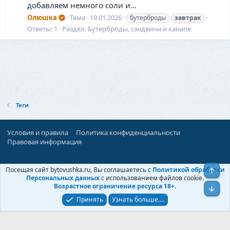
добавляем немного соли и...
Олюшка
Тема
19.01.2026
бутерброды
завтрак
Ответы: 1
Раздел:
Бутерброды, сэндвичи и канапе
Теги
Условия и правила
Политика конфиденциальности
Правовая информация
При поддержке:
«Территория Дискуссий»
Посещая сайт bytovushka.ru, Вы соглашаетесь с
Политикой обработки
Верх
©
Бытовушка
, 2025-
2026
Персональных данных
с использованием файлов cookie.
Возрастное ограничение ресурса 18+
.
Низ
Принять
Узнать больше....