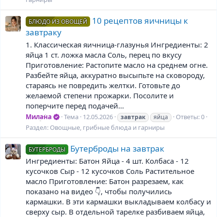
10 рецептов яичницы к
БЛЮДО ИЗ ОВОЩЕЙ
завтраку
1. Классическая яичница-глазунья Ингредиенты: 2
яйца 1 ст. ложка масла Соль, перец по вкусу
Приготовление: Растопите масло на среднем огне.
Разбейте яйца, аккуратно высыпьте на сковороду,
стараясь не повредить желтки. Готовьте до
желаемой степени прожарки. Посолите и
поперчите перед подачей...
Милана
Тема
12.05.2026
Ответы: 0
завтрак
яйца
Раздел:
Овощные, грибные блюда и гарниры
Бутерброды на завтрак
БУТЕРБРОДЫ
Ингредиенты: Батон Яйца - 4 шт. Колбаса - 12
кусочков Сыр - 12 кусочков Соль Растительное
масло Приготовление: Батон разрезаем, как
показано на видео 👇, чтобы получились
кармашки. В эти кармашки выкладываем колбасу и
сверху сыр. В отдельной тарелке разбиваем яйца,