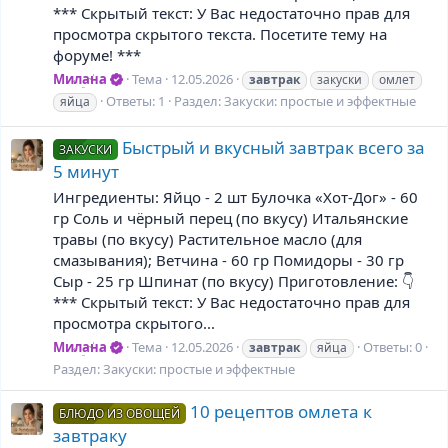
*** Скрытый текст: У Вас недостаточно прав для
просмотра скрытого текста. Посетите тему на
форуме! ***
Милана
Тема
12.05.2026
завтрак
закуски
омлет
Ответы: 1
Раздел:
Закуски: простые и эффектные
яйца
Быстрый и вкусный завтрак всего за
ЗАКУСКИ
5 минут
Ингредиенты: Яйцо - 2 шт Булочка «Хот-Дог» - 60
гр Соль и чёрный перец (по вкусу) Итальянские
травы (по вкусу) Растительное масло (для
смазывания); Ветчина - 60 гр Помидоры - 30 гр
Сыр - 25 гр Шпинат (по вкусу) Приготовление: 👇
*** Скрытый текст: У Вас недостаточно прав для
просмотра скрытого...
Милана
Тема
12.05.2026
Ответы: 0
завтрак
яйца
Раздел:
Закуски: простые и эффектные
10 рецептов омлета к
БЛЮДО ИЗ ОВОЩЕЙ
завтраку