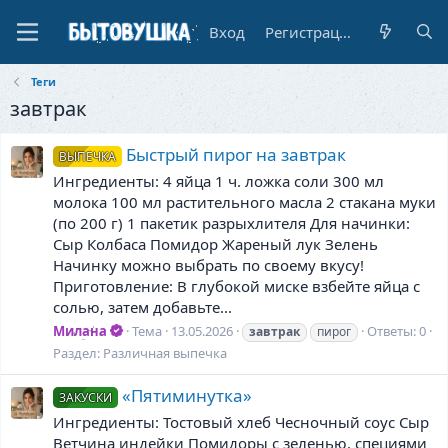
Вход
Регистрация
Теги
завтрак
Быстрый пирог на завтрак
ВЫПЕЧКА
Ингредиенты: 4 яйца 1 ч. ложка соли 300 мл
молока 100 мл растительного масла 2 стакана муки
(по 200 г) 1 пакетик разрыхлителя Для начинки:
Сыр Колбаса Помидор Жареный лук Зелень
Начинку можно выбрать по своему вкусу!
Приготовление: В глубокой миске взбейте яйца с
солью, затем добавьте...
Милана
Тема
13.05.2026
Ответы: 0
завтрак
пирог
Раздел:
Различная выпечка
«Пятиминутка»
ЗАКУСКИ
Ингредиенты: Тостовый хлеб Чесночный соус Сыр
Ветчина индейки Помидоры с зеленью, специями