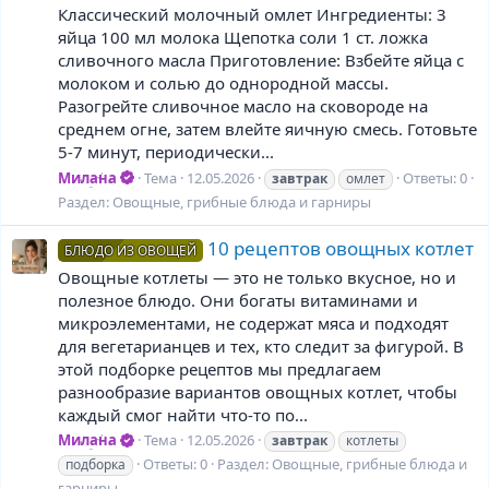
Классический молочный омлет Ингредиенты: 3
яйца 100 мл молока Щепотка соли 1 ст. ложка
сливочного масла Приготовление: Взбейте яйца с
молоком и солью до однородной массы.
Разогрейте сливочное масло на сковороде на
среднем огне, затем влейте яичную смесь. Готовьте
5-7 минут, периодически...
Милана
Тема
12.05.2026
Ответы: 0
завтрак
омлет
Раздел:
Овощные, грибные блюда и гарниры
10 рецептов овощных котлет
БЛЮДО ИЗ ОВОЩЕЙ
Овощные котлеты — это не только вкусное, но и
полезное блюдо. Они богаты витаминами и
микроэлементами, не содержат мяса и подходят
для вегетарианцев и тех, кто следит за фигурой. В
этой подборке рецептов мы предлагаем
разнообразие вариантов овощных котлет, чтобы
каждый смог найти что-то по...
Милана
Тема
12.05.2026
завтрак
котлеты
Ответы: 0
Раздел:
Овощные, грибные блюда и
подборка
гарниры