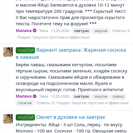
и маслом Яйцо Запекается в духовке 10-12 минут
при температуре 200 градусов. *** Скрытый текст:
У Вас недостаточно прав для просмотра скрытого
текста. Посетите тему на форуме! ***
Милана
Тема
12.05.2026
Ответы: 0
завтрак
закуски
Раздел:
Закуски: простые и эффектные
Вариант завтрака: Жареная сосиска
ЗАКУСКИ
в лаваше
Берём лаваш, смазываем кетчупом, посыпаем
тёртым сыром, посыпаем зеленью, кладём сосиску
и скручиваем. Смазываем яйцом и обжариваем в
сковороде на подсолнечном масле. Вуаля и
вкусняшный перекус готов. Приятного аппетита!
Милана
Тема
12.05.2026
завтрак
закуски
лаваш
Ответы: 0
Раздел:
Закуски: простые и эффектные
сосиски
Омлет в духовке на завтрак
ЗАКУСКИ
Ингредиенты: Яйца - 3 шт Соль, перец - по вкусу
Молоко - 100 мл. Сосиски - 100 гр. Овощная смесь