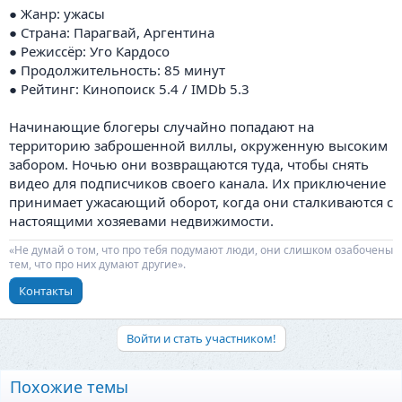
● Жанр: ужасы
● Страна: Парагвай, Аргентина
● Режиссёр: Уго Кардосо
● Продолжительность: 85 минут
● Рейтинг: Кинопоиск 5.4 / IMDb 5.3
Начинающие блогеры случайно попадают на
территорию заброшенной виллы, окруженную высоким
забором. Ночью они возвращаются туда, чтобы снять
видео для подписчиков своего канала. Их приключение
принимает ужасающий оборот, когда они сталкиваются с
настоящими хозяевами недвижимости.
«Не думай о том, что про тебя подумают люди, они слишком озабочены
тем, что про них думают другие».
Контакты
Войти и стать участником!
Похожие темы