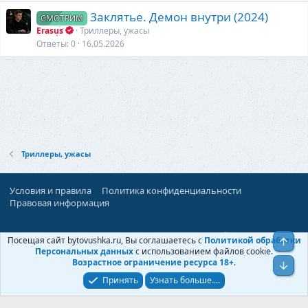
Заклятье. Демон внутри (2024)
СМОТРИМ
Erasus
Триллеры, ужасы
Ответы
0
16.05.2026
Триллеры, ужасы
Условия и правила
Политика конфиденциальности
Правовая информация
При поддержке:
«Территория Дискуссий»
Посещая сайт bytovushka.ru, Вы соглашаетесь с
Политикой обработки
Верх
©
Бытовушка
, 2025-
2026
Персональных данных
с использованием файлов cookie.
Возрастное ограничение ресурса 18+
.
Низ
Принять
Узнать больше....