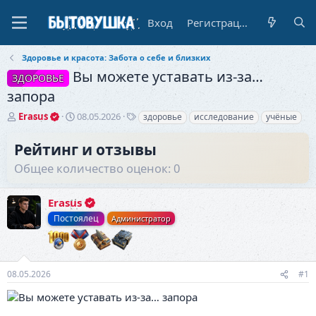
Вход
Регистрация
Здоровье и красота: Забота о себе и близких
Вы можете уставать из-за…
ЗДОРОВЬЕ
запора
А
Д
Т
Erasus
08.05.2026
здоровье
исследование
учёные
в
а
е
т
т
г
Рейтинг и отзывы
о
а
и
Общее количество оценок: 0
р
н
т
а
е
ч
Erasus
м
а
ы
л
Постоялец
Администратор
а
08.05.2026
#1