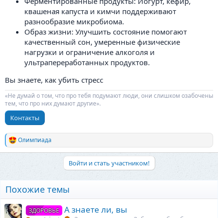
Ферментированные продукты: Йогурт, кефир,
квашеная капуста и кимчи поддерживают
разнообразие микробиома.
Образ жизни: Улучшить состояние помогают
качественный сон, умеренные физические
нагрузки и ограничение алкоголя и
ультрапереработанных продуктов.
Вы знаете, как убить стресс
«Не думай о том, что про тебя подумают люди, они слишком озабочены
тем, что про них думают другие».
Контакты
Олимпиада
Р
е
а
Войти и стать участником!
к
ц
и
Похожие темы
и
:
А знаете ли, вы
ЗДОРОВЬЕ