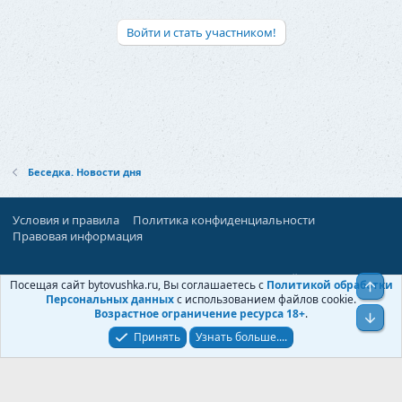
Войти и стать участником!
Беседка. Новости дня
Условия и правила
Политика конфиденциальности
Правовая информация
При поддержке:
«Территория Дискуссий»
Посещая сайт bytovushka.ru, Вы соглашаетесь с
Политикой обработки
Верх
©
Бытовушка
, 2025-
2026
Персональных данных
с использованием файлов cookie.
Возрастное ограничение ресурса 18+
.
Низ
Принять
Узнать больше....