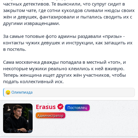
частных детективов. Те выяснили, что супруг сидит в
закрытом чате, где сотни куколдов сливали нюдсы своих
жён и девушек, фантазировали и пытались сводить их с
другими извращенцами.
За самые топовые фото админы раздавали «призы» -
контакты чужих девушек и инструкции, как затащить их
в постель.
Сама москвичка дважды попадала в местный «топ», и
некоторые мужики реально клеились к ней вживую.
Теперь женщина ищет других жён участников, чтобы
подать коллективный иск.
Олимпиада
Р
е
а
А
Erasus
Постоялец
к
в
ц
Администратор
т
и
о
и
р
: