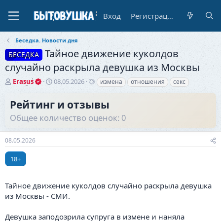
Вход
Регистрация
Беседка. Новости дня
Тайное движение куколдов
БЕСЕДКА
случайно раскрыла девушка из Москвы
А
Д
Т
Erasus
08.05.2026
измена
отношения
секс
в
а
е
т
т
г
Рейтинг и отзывы
о
а
и
Общее количество оценок: 0
р
н
т
а
е
ч
08.05.2026
м
а
ы
л
18+
а
Тайное движение куколдов случайно раскрыла девушка
из Москвы - СМИ.
Девушка заподозрила супруга в измене и наняла