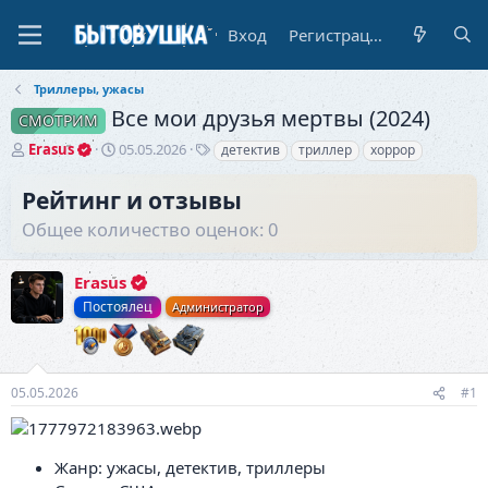
Вход
Регистрация
Триллеры, ужасы
Все мои друзья мертвы (2024)
СМОТРИМ
А
Д
Т
Erasus
05.05.2026
детектив
триллер
хоррор
в
а
е
т
т
г
Рейтинг и отзывы
о
а
и
Общее количество оценок: 0
р
н
т
а
е
ч
Erasus
м
а
ы
л
Постоялец
Администратор
а
05.05.2026
#1
Жанр: ужасы, детектив, триллеры