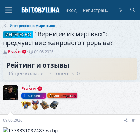
Вход
Регистрация
Интересное в мире кино
"Верни ее из мёртвых":
ИНТЕРЕСНО
предчувствие жанрового прорыва?
А
Д
Erasus
09.05.2026
в
а
т
т
Рейтинг и отзывы
о
а
Общее количество оценок: 0
р
н
т
а
е
ч
Erasus
м
а
Постоялец
Администратор
ы
л
а
09.05.2026
#1