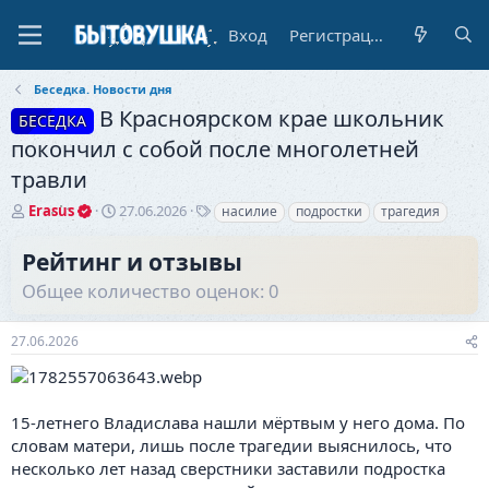
Вход
Регистрация
Беседка. Новости дня
В Красноярском крае школьник
БЕСЕДКА
покончил с собой после многолетней
травли
А
Д
Т
Erasus
27.06.2026
насилие
подростки
трагедия
в
а
е
т
т
г
Рейтинг и отзывы
о
а
и
Общее количество оценок: 0
р
н
т
а
е
ч
27.06.2026
м
а
ы
л
а
15-летнего Владислава нашли мёртвым у него дома. По
словам матери, лишь после трагедии выяснилось, что
несколько лет назад сверстники заставили подростка