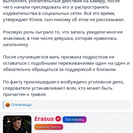
выполнять унизительные действия на камеру, после
чего начали преследовать его и распространять
издевательства в социальных сетях. Всё это время,
утверждает Юлия, сын никому об этом не рассказывал.
Роковую роль сыграло то, что запись увидели многие
знакомые, в том числе девушка, которая нравилась
школьнику.
После случившегося мать призвала подростков не
оставаться с подобными переживаниями один на один и
обязательно обращаться за поддержкой к близким.
По факту произошедшего возбуждено уголовное дело,
следователи устанавливают всех, кто может быть
причастен к травле.
Олимпиада
Р
е
а
А
Erasus
Постоялец
к
в
ц
Администратор
т
и