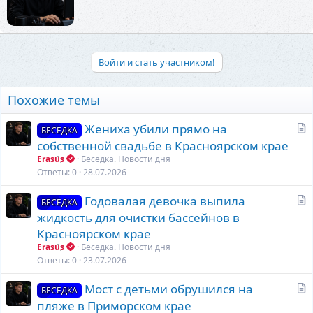
о
и
р
:
Войти и стать участником!
Похожие темы
С
Жениха убили прямо на
БЕСЕДКА
т
собственной свадьбе в Красноярском крае
а
Erasus
Беседка. Новости дня
т
Ответы
0
28.07.2026
ь
С
Годовалая девочка выпила
я
БЕСЕДКА
т
жидкость для очистки бассейнов в
а
Красноярском крае
т
Erasus
Беседка. Новости дня
ь
Ответы
0
23.07.2026
я
С
Мост с детьми обрушился на
БЕСЕДКА
т
пляже в Приморском крае