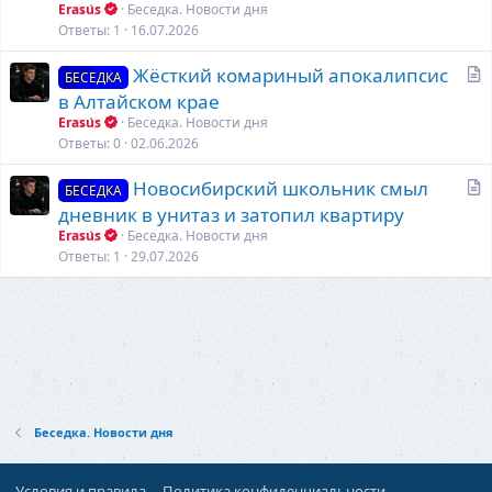
а
Erasus
Беседка. Новости дня
т
Ответы
1
16.07.2026
ь
С
Жёсткий комариный апокалипсис
я
БЕСЕДКА
т
в Алтайском крае
а
Erasus
Беседка. Новости дня
т
Ответы
0
02.06.2026
ь
С
Новосибирский школьник смыл
я
БЕСЕДКА
т
дневник в унитаз и затопил квартиру
а
Erasus
Беседка. Новости дня
т
Ответы
1
29.07.2026
ь
я
Беседка. Новости дня
Условия и правила
Политика конфиденциальности