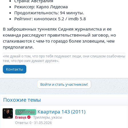
Страна: Австралия
Режиссер: Карло Ледесма
Продолжительность: 94 минуты.
Рейтинг: кинопоиск 5.2 / imdb 5.8
В заброшенных туннелях Сиднея журналистка и ее
команда расследуют правительственный заговор, но
сталкиваются с чем-то гораздо более зловещим, чем
предполагали.
«Не думай о том, что про тебя подумают люди, они слишком озабочены
тем, что про них думают другие».
Контакты
Войти и стать участником!
Похожие темы
Квартира 143 (2011)
СМОТРИМ
Erasus
Триллеры, ужасы
Ответы
0
31.05.2026