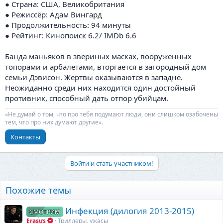
● Страна: США, Великобритания
● Режиссёр: Адам Вингард
● Продолжительность: 94 минуты
● Рейтинг: Кинопоиск 6.2/ IMDb 6.6
Банда маньяков в звериных масках, вооруженных
топорами и арбалетами, вторгается в загородный дом
семьи Дэвисон. Жертвы оказываются в западне.
Неожиданно среди них находится один достойный
противник, способный дать отпор убийцам.
«Не думай о том, что про тебя подумают люди, они слишком озабочены
тем, что про них думают другие».
Контакты
Войти и стать участником!
Похожие темы
Инфекция (дилогия 2013-2015)
СМОТРИМ
Erasus
Триллеры, ужасы