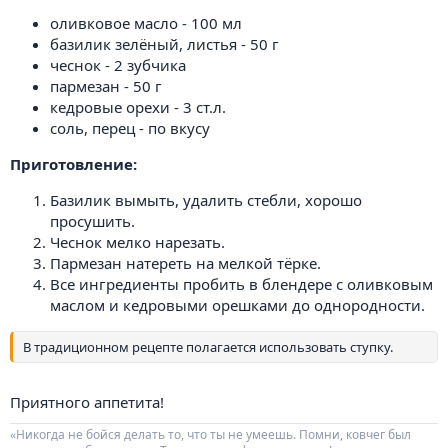
оливковое масло - 100 мл
базилик зелёный, листья - 50 г
чеснок - 2 зубчика
пармезан - 50 г
кедровые орехи - 3 ст.л.
соль, перец - по вкусу
Приготовление:
Базилик вымыть, удалить стебли, хорошо
просушить.
Чеснок мелко нарезать.
Пармезан натереть на мелкой тёрке.
Все ингредиенты пробить в блендере с оливковым
маслом и кедровыми орешками до однородности.
В традиционном рецепте полагается использовать ступку.
Приятного аппетита!
«Никогда не бойся делать то, что ты не умеешь. Помни, ковчег был