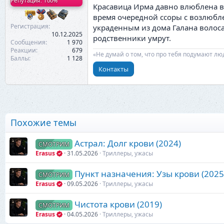
Репутация: 100%
Красавица Ирма давно влюблена в д
время очередной ссоры с возлюбле
Регистрация
украденным из дома Галана волоса
10.12.2025
родственники умрут.
Сообщения
1 970
Реакции
679
«Не думай о том, что про тебя подумают лю
Баллы
1 128
Контакты
Похожие темы
Астрал: Долг крови (2024)
СМОТРИМ
Erasus
31.05.2026
Триллеры, ужасы
Пункт назначения: Узы крови (2025
СМОТРИМ
Erasus
09.05.2026
Триллеры, ужасы
Чистота крови (2019)
СМОТРИМ
Erasus
04.05.2026
Триллеры, ужасы