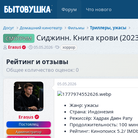
Форум
Что нового
Досуг
Домашний кинотеатр
Фильмы
Триллеры, ужасы
Сиджинн. Книга крови (2023
СМОТРИМ
А
Д
Т
Erasus
05.05.2026
хоррор
в
а
е
т
т
г
Рейтинг и отзывы
о
а
и
Общее количество оценок: 0
р
н
т
а
е
ч
05.05.2026
м
а
ы
л
а
Жанр: ужасы
Страна: Индонезия
Erasus
Режиссёр: Хадрах Даен Рату
Продолжительность: 100 мин
Постоялец
Рейтинг: Кинопоиск 5.2/ IMDb
Администратор