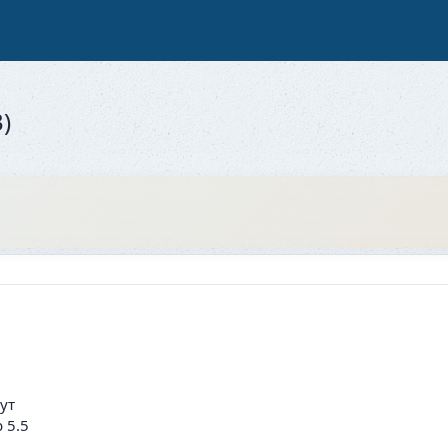
)
ут
 5.5