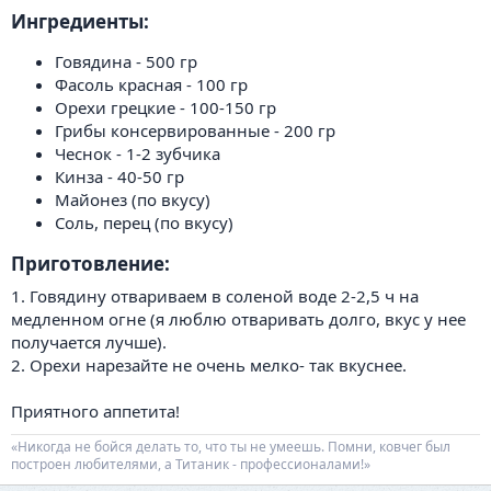
Ингредиенты:​
Говядина - 500 гр
Фасоль красная - 100 гр
Орехи грецкие - 100-150 гр
Грибы консервированные - 200 гр
Чеснок - 1-2 зубчика
Кинза - 40-50 гр
Майонез (по вкусу)
Соль, перец (по вкусу)
Приготовление:​
1. Говядину отвариваем в соленой воде 2-2,5 ч на
медленном огне (я люблю отваривать долго, вкус у нее
получается лучше).
2. Орехи нарезайте не очень мелко- так вкуснее.
Приятного аппетита!
«Никогда не бойся делать то, что ты не умеешь. Помни, ковчег был
построен любителями, а Титаник - профессионалами!»