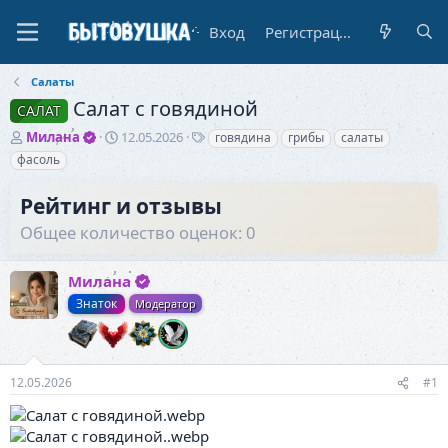
Вход
Регистрация
Салаты
Салат с говядиной
САЛАТ
А
Д
Т
Милана
12.05.2026
говядина
грибы
салаты
в
а
е
фасоль
т
т
г
о
а
и
Рейтинг и отзывы
р
н
т
а
Общее количество оценок: 0
е
ч
м
а
ы
Милана
л
а
Знаток
Модератор
12.05.2026
#1