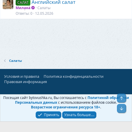
Английский салат
САЛАТ
Милана
Салаты
Ответы
0
12.05.2026
Салаты
Условия и правила
Политика конфиденциальности
Правовая информация
При поддержке:
«Ностальгист»
Посещая сайт bytovushka.ru, Вы соглашаетесь с
Политикой обработки
Верх
©
Бытовушка
, 2025-
2026
Персональных данных
с использованием файлов cookie.
Возрастное ограничение ресурса 18+
.
Низ
Принять
Узнать больше....