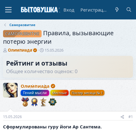
Вход
Регистрация
Саморазвитие
Правила, вызывающие
САМОРАЗВИТИЕ
потерю энергии
А
Д
Олимпиада
15.05.2026
в
а
т
т
Рейтинг и отзывы
о
а
Общее количество оценок: 0
р
н
т
а
е
ч
Олимпиада
м
а
Гений мысли
Местные
Постер месяца № 1
ы
л
а
15.05.2026
#1
Сформулированы гуру йоги Ар Сантема.