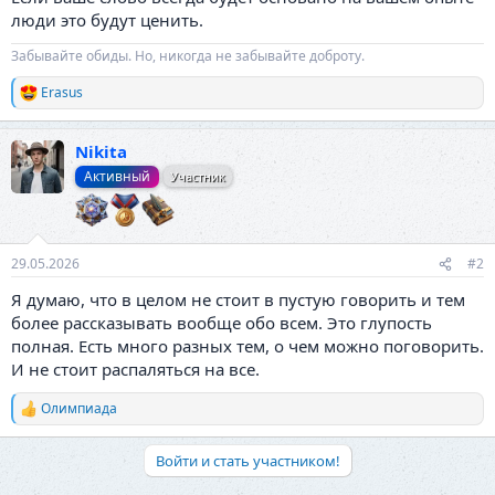
люди это будут ценить.
Забывайте обиды. Но, никогда не забывайте доброту.
Erasus
Р
е
а
Nikita
к
ц
Активный
Участник
и
и
:
29.05.2026
#2
Я думаю, что в целом не стоит в пустую говорить и тем
более рассказывать вообще обо всем. Это глупость
полная. Есть много разных тем, о чем можно поговорить.
И не стоит распаляться на все.
Олимпиада
Р
е
а
Войти и стать участником!
к
ц