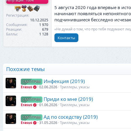
Репутация: 100%
5 августа 2020 года впервые в ис
начинают появляться непонятного
Регистрация
подчинившиеся бесследно исчезаю
10.12.2025
Сообщения
1 970
«Не думай о том, что про тебя подумают лю
Реакции
679
Баллы
1 128
Контакты
Похожие темы
Инфекция (2019)
СМОТРИМ
Erasus
02.06.2026
Триллеры, ужасы
Приди ко мне (2019)
СМОТРИМ
Erasus
01.06.2026
Триллеры, ужасы
Ад по соседству (2019)
СМОТРИМ
Erasus
31.05.2026
Триллеры, ужасы