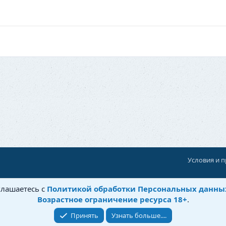
Условия и 
При поддержке:
«Территория Дискуссий»
глашаетесь с
Политикой обработки Персональных данны
©
Бытовушка
, 2025-
2026
Возрастное ограничение ресурса 18+
.
Принять
Узнать больше....