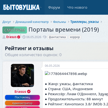
Форум
Что нового
Досуг
Домашний кинотеатр
Фильмы
Триллеры, ужасы
Порталы времени (2019)
СМОТРИМ
А
Д
Т
Erasus
06.05.2026
фантастика
хоррор
в
а
е
т
т
г
Рейтинг и отзывы
о
а
и
Общее количество оценок: 0
р
н
т
а
е
ч
06.05.2026
м
а
ы
л
а
● Жанр: ужасы, фантастика
● Страна: США, Индонезия
Erasus
● Режиссёр: Лиам О’Доннелл, Эдуар
Постоялец
● Продолжительность: 88 минут
Администратор
● Рейтинг: Кинопоиск 3.8/ IMDb 3.